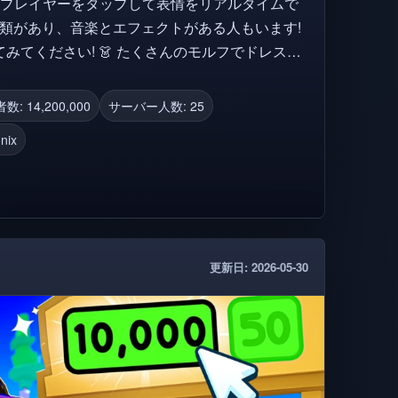
 プレイヤーをタップして表情をリアルタイムで
みてください! 👗 たくさんのモルフでドレスア
エモートパックで限定のエモートをアンロックした
tes Testing Sandboxは、電話、タブレット、
: 14,200,000
サーバー人数: 25
d2Inspire 2026。す
nix
アニメーションやサムネイルを含むすべてのゲー
reの知的財産です。
更新日: 2026-05-30