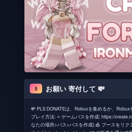
お願い 寄付して 💸
5
💸 PLS DONATEは、Robuxを集めるか、R
プレイ方法: ⭐ ゲームパスを作成: https://create.roblo
なたの場所>パス>パスを作成) 🎪 ブースをリク