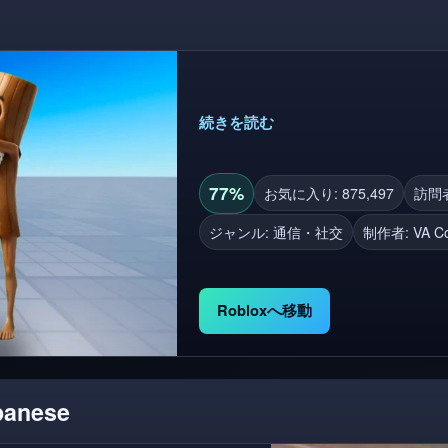
続きを読む
77%
お気に入り: 875,497
訪問者数
ジャンル: 通信・社交
制作者:
VA C
Robloxへ移動
panese