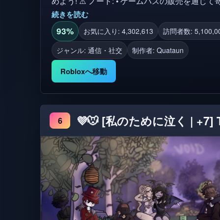
めよう! ⚠️ ノート: • ゲームパスの販売を通じて寄付が行われ、処理には最大1週間
かかることがあります。 • ゲーム内で表示されるR
続きを読む
の税金により、受け取る金額が低い場合があります
93%
お気に入り: 4,302,613
訪問者数: 5,100,00
してください: https://www.roblox.com/transactions 👍 好み、お気に入り、特
ジャンル: 通信・社交
制作者:
Quataun
めにQuataunグループに参加しよう!
https://www.roblox.com/groups/12121240/Quata
Robloxへ移動
💜🐭 [私のために泣く | +7] T
6