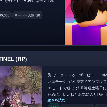
obuxは販売価格ですが、Roblox
。 • 待機中のRobuxをチェック
0,000
サーバー人数: 28
典のた
un
INEL (RP)
🕺 ワーク・トゥ・ザ・ビート、9M
いエモーション! 💜アイアンマウス
エモートで遊ぼう! 📄毎週土曜日にアップデートします!より多くのアップデートの
ために、いいねとお気に入り! 🍃 TINEL、1300以上の表情を持つロールプレイ体験!
続きを読む
🌍 アメリカン、ボラロイド、K