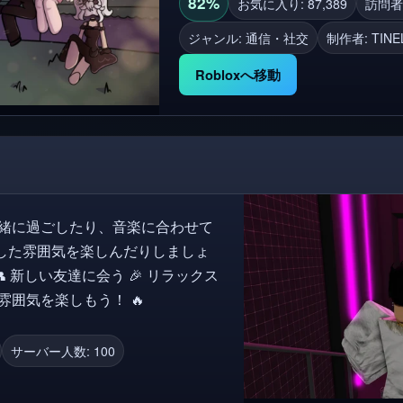
う! 🕺 ミニ: https://www.roblox.com/game
82%
お気に入り: 87,389
訪問者数
て重要です。私たちは悪役のため
ジャンル: 通信・社交
制作者:
TINE
テムを持っています。ゲーム内で
Robloxへ移動
した雰囲気を楽しんだりしましょ
参加して、雰囲気を楽しもう！ 🔥
サーバー人数: 100