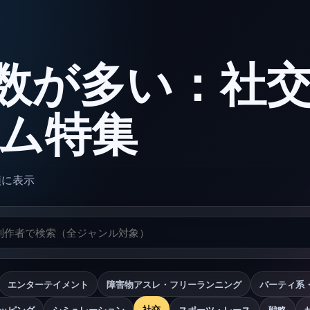
数が多い：社
ーム特集
順に表示
エンターテイメント
障害物アスレ・フリーランニング
パーティ系
社交
ッピング
シミュレーション
スポーツ・レース
戦略