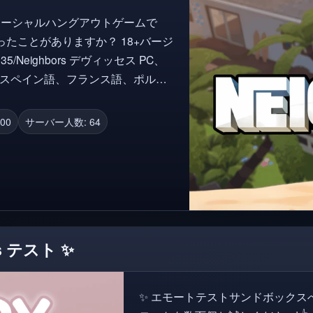
るソーシャルハングアウトゲームで
がありますか？ 18+バージ
bors デヴィッセス PC、
ア語、インドネシア語、ベト語、ポ
 (VC) 音声チャッ
00
サーバー人数: 64
きま
es テスト ✨
✨ エモートテストサンドボックス