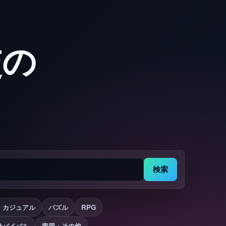
交の
検索
・カジュアル
パズル
RPG
サバイバル
実用・その他