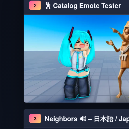
🕺 Catalog Emote Tester
2
Neighbors 🔊 – 日本語 / Ja
3