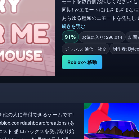
モートを数百個お試しください! 
同期! 🎶エモートにはさまざまな種類があり、音楽とエフェクトがある人もいます!
あらゆる種類のエモートを発見して
ップしてエモートを試す! 😍 
続きを読む
り、個別にアンロックしたり! 🎮 Emo
91%
お気に入り: 296,014
訪問者数
コンソールを含むすべてのデバイスで動作します! © 著作権 Buil
ジャンル: 通信・社交
制作者:
Byteo
べての権利は留保されています 
ム内コンテンツは、Build2Inspi
Robloxへ移動
obuxを他の人に寄付できるゲームです!
x.com/dashboard/creations (あ
エスト 💰 ロバックスを受け取り始