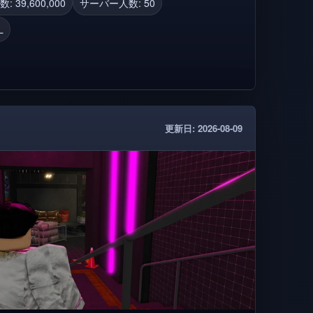
s/97713772820431 ⚠ 安全は私たちにとっ
: 39,600,000
サーバー人数: 50
の自動化されたシステムとカスタムレポートシス
L
記載されているルールに従ってください。
更新日: 2026-08-09