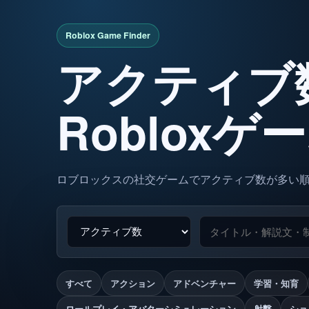
アクティブ
Robloxゲ
ロブロックスの社交ゲームでアクティブ数が多い
すべて
アクション
アドベンチャー
学習・知育
ロールプレイ・アバターシミュレーション
射撃
ショ