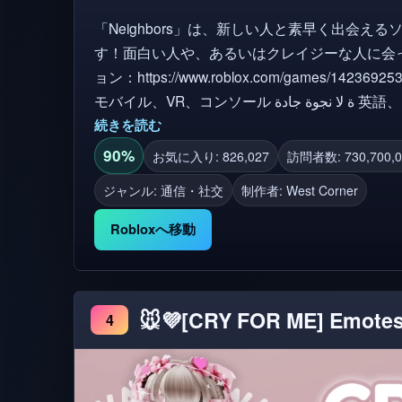
「Neighbors」は、新しい人と素早く出会え
す！面白い人や、あるいはクレイジーな人に会ったこと
ョン：https://www.roblox.com/games/14236925335/Neigh
モバイル、VR、コンソール ة لا نجوة جادة 英語、スペイン語、フランス語、ポルト
ガル語、ドイツ語、アラビア語、中国語、ロシ
続きを読む
ーランド語、タイ語、トルコ語、日本語、韓国語、タガログ語 🔊
90%
お気に入り: 826,027
訪問者数: 730,700,0
トは強く推奨されますが、必須ではありません。 ⭐ 毎分1クレジットを獲得で
ジャンル: 通信・社交
制作者:
West Corner
す。
Robloxへ移動
🐭💜[CRY FOR ME] Emot
4