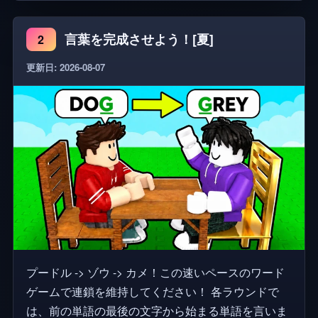
by Pollinations.ai... まじめに、それがやっていること
はクレイジーです。 🐛 ゲームはまだベータ版です
言葉を完成させよう！[夏]
2
ので、バグ、特にプレイヤーのピークやAIの凍結を
期待してください。何か壊れたら再参加してみてく
更新日: 2026-08-07
ださい。 AIフィルターを更新しました: 2025年7月
24日 移行中の奇妙な応答に対してまだ謝罪を調整し
ています!
プードル -> ゾウ -> カメ！この速いペースのワード
ゲームで連鎖を維持してください！ 各ラウンドで
は、前の単語の最後の文字から始まる単語を言いま