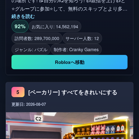
の場所です! 📝自分のIQを知ろう! 👍親指を上げ👍と
⭐グループに参加⭐して、無料のスキップとより多く
続きを読む
のアップデートを見たい場合は、参加してください!
[フロアコード:5072]
92%
お気に入り: 14,562,194
訪問者数: 289,700,000
サーバー人数: 12
ジャンル: パズル
制作者:
Cranky Games
Robloxへ移動
[ベーカリー] すべてをきれいにする
5
更新日: 2026-08-07