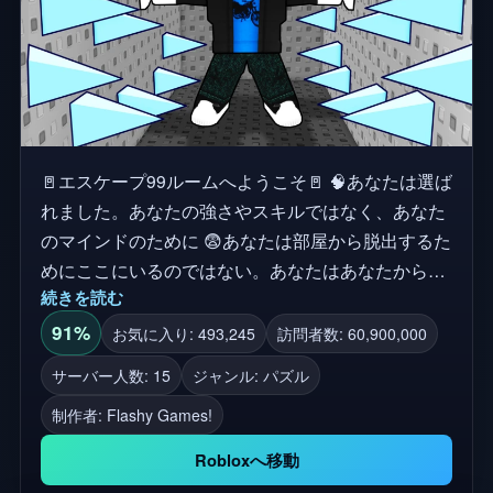
🚪エスケープ99ルームへようこそ🚪 🧠あなたは選ば
れました。あなたの強さやスキルではなく、あなた
のマインドのために 😨あなたは部屋から脱出するた
めにここにいるのではない。あなたはあなたから脱
続きを読む
出するためにここにいる 🔑あなたと真実の間には99
の部屋があります。裁判は今から始まります 🎉 ゲ
91%
お気に入り: 493,245
訪問者数: 60,900,000
ームを好きになり、グループに参加して無料アイテ
サーバー人数: 15
ジャンル: パズル
ムを手に入れよう! 🛠️ バグに遭遇した場合は、グル
制作者:
Flashy Games!
ープで知らせてください 👍ゲームに「いいね」と
「お気に入り」を入れて、より多くの部屋と真実を
Robloxへ移動
含む将来のアップデートをサポートすることを忘れ