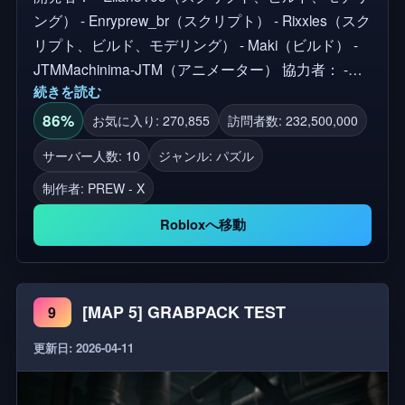
ング） - Enryprew_br（スクリプト） - Rixxles（スク
リプト、ビルド、モデリング） - Maki（ビルド） -
JTMMachinima-JTM（アニメーター） 協力者： -
続きを読む
ScaryTvMan1-funkyfriday412（yarnabyマップの作成
を支援） - Kitafuzzi（マップ4の新しい部屋の構築を
86%
お気に入り: 270,855
訪問者数: 232,500,000
支援） - Aithermoving （コスメティックメニューの
サーバー人数: 10
ジャンル: パズル
大部分をコーディング） ❗重要 モデルの10％は
制作者:
PREW - X
Mob（ハギーなど）からのもの モデルの10％は
Sketchfabからのもの モデルの80％は私たちがリメ
Robloxへ移動
イクしたもの トロールの手やすべてのコスチューム
は、Mobのものではなく、当チームが制作したモデ
ルです。 もしMobの社員の方がこれをご覧になり、
[MAP 5] GRABPACK TEST
9
何かが同社のルールに違反していると思われる場合
は、ご連絡ください。 Mob Entertainmentへのクレ
更新日: 2026-04-11
ジット キーバインド： PC： [スクロールキー／数字
キー] - 手の切り替え [Q] - ハンドホイール [左クリッ