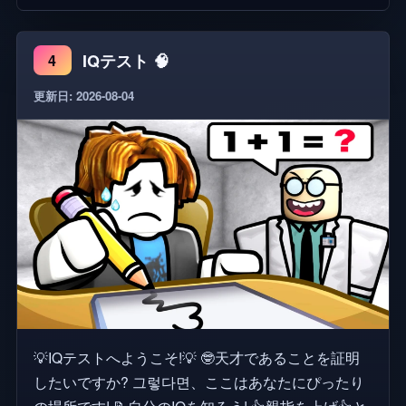
ないでください... 現在180室あります。あとで増え
る予定です! コード [6481] *スカイビディのトイレと
IQテスト 🧠
4
は関係ありません*
更新日: 2026-08-04
💡IQテストへようこそ!💡 🤓天才であることを証明
したいですか? 그렇다면、ここはあなたにぴったり