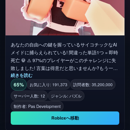
あなたの自由への鍵を握っているサイコチックなAI
メイドに捕らえられている! 間違った単語1つ = 即時
死亡 💀 ⚠️ 97%のプレイヤーがこのチャレンジに失
敗しました! 言葉は得意だと思いませんか?もう一度
続きを読む
考えてみてください。 💬 彼女を説得したり、より
賢くなったり...あるいは、その結果に苦しむこと。
65%
お気に入り: 191,373
訪問者数: 35,200,000
あなたが3%に入っていることを証明する準備がで
サーバー人数: 12
ジャンル: パズル
きていますか? 幸運を...必要になるよ。 🔒 このゲー
制作者:
Pas Development
ムには18歳以上コンテンツは含まれていません。 遊
び心のある、誇張されたトーンで、まじめなもので
Robloxへ移動
はないので、冷たい、ただのゲームだ。 Powered