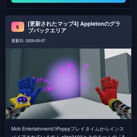
きます ⭐ 店全体を清掃する 🔼 再生 - 永久的なポイ
ントボーナスを維持する 👥 ソロでプレイするか、
パーティーでチームを組もう！ 🎮 操作 🖥️ PC - Eま
[更新されたマップ4] Appletonのグラ
たは左クリック - インタラクション - Q - ドロップ -
6
ブパックエリア
1 / 2 / 3 / 4 - 能力 - T - アップグレード 📱 モバイル -
更新日: 2026-05-07
どこでもタップ - インタラクション - 画面上のボタ
ンでアビリティとメニューを操作できます 🎮コンソ
ール - RT - インタラクション - B - ドロップ - LT - ア
イテム交換 - D-Pad - 能力 - Y - アップグレード X - シ
ョップ ビュー - 設定 💎 ボーナス - Roblox Plus - すべ
てのゲームを+5ポイントで開始する - すべての友達
の歩行速度+5%
Mob EntertainmentのPoppyプレイタイムからインス
パイアされています！ elian3103とそのチームの「A