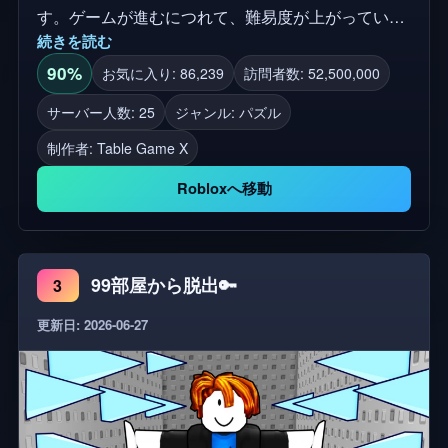
す。ゲームが進むにつれて、難易度が上がっていき
続きを読む
ます。 💬 一度に1つの言葉を 🔁 繰り返しのない言
葉 ⚡ 素早く考えて、ノックアウトされないようにし
90%
お気に入り: 86,239
訪問者数: 52,500,000
ましょう 🐶 ペットを使って特殊能力を獲得しよう
サーバー人数: 25
ジャンル: パズル
🧠 最も鋭い脳が勝利するように 👍 ゲームに「いい
制作者:
Table Game X
ね」をして、グループに参加すると、今後のアップ
デートがもらえます！
Robloxへ移動
99部屋から脱出🔑
3
更新日: 2026-06-27