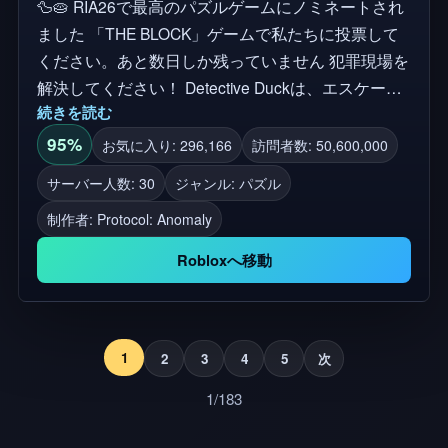
🦆🥧 RIA26で最高のパズルゲームにノミネートされ
ました 「THE BLOCK」ゲームで私たちに投票して
ください。あと数日しか残っていません 犯罪現場を
解決してください！ Detective Duckは、エスケープ
続きを読む
ルームに似たユニークなパズルゲームです。さまざ
まなマップの中で自分自身を見つけることができま
95%
お気に入り: 296,166
訪問者数: 50,600,000
す。あなたの究極の目標は、犯罪者を見つけること
サーバー人数: 30
ジャンル: パズル
です！ 🎮ソロでもいいし、最大5人のグループでも
制作者:
Protocol: Anomaly
いい！ 📱このゲームはモバイルプレイヤーに適して
います！ プライベートサーバーは、最大10のプレイ
Robloxへ移動
ヤーグループをサポートします！ ❗グループに参加
して、アップデートやプレビューを受け取ろう！ も
し楽しんでいただけたら、「いいね👍」と「お気に
入り⭐」を押してください。これは開発に大きな支
1
2
3
4
5
次
援となります！ありがとうございます！ 通知をオン
1/183
にすると、新しい部屋がリリースされたときに通知
されます:)