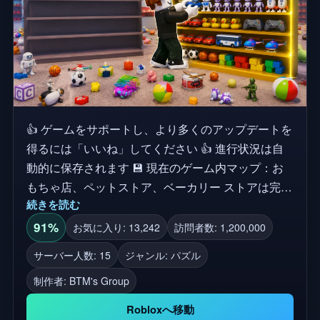
👍 ゲームをサポートし、より多くのアップデートを
得るには「いいね」してください 👍 進行状況は自
動的に保存されます 💾 現在のゲーム内マップ：お
もちゃ店、ペットストア、ベーカリー ストアは完全
続きを読む
に混乱しています。何百ものアイテムがあちこちに
散らばっています！それらを拾って、正しい棚に戻
91%
お気に入り: 13,242
訪問者数: 1,200,000
しましょう。 🧹 散らばった数百のオブジェクトを
サーバー人数: 15
ジャンル: パズル
つかまえて並べ替える 📦 それぞれを正しい棚にマ
制作者:
BTM's Group
ッチさせる ✨ アップグレードを購入し、アビリティ
をアンロックすると、より速く並べ替えることがで
Robloxへ移動