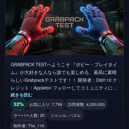
ク／右クリック] - 左手／右手の発射 [Shift] - ダッシ
ュ [T] - マウスのロック解除 [F] - 懐中電灯 [V] - ブラ
ックライト コントローラー： [Yボタン] - 持ち手切
り替え [L1/R1] - 左手/右手で発射 [L3/ジョイスティッ
ク押し込み] - ダッシュ [R2] - しゃがむ [Back/Select
ボタン] - 一時停止メニュー [Bボタン] - 懐中電灯
GRABPACK TESTへようこそ 『ポピー・プレイタイ
ム』が大好きな人なら誰でも楽しめる、最高に素晴
らしいGrabpackテストです！！ 開発者：Didi110 ク
レジット：Appleton フォローしてコミュニティに参
続きを読む
加しよう：The_110 毎週アップデート中！！！ ------
操作方法 ------ PC: [Q / 数字キー] - 手を変える [左ク
32%
お気に入り: 7,799
訪問者数: 4,200,000
リック/右クリック] - 左手/右手で投げる [Shift] - 走る
サーバー人数: 20
ジャンル: パズル
[Ctrl] - しゃがむ [F] - 懐中電灯 [H] - マウスのロックを
制作者:
The_110
解除 --------------------------- 友達が『Poppy Playtime』