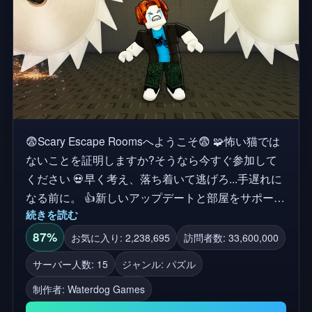
😨Scary Escape Roomsへようこそ😨 🧩怖い猫では
ないことを証明しますか?そうなら今すぐ参加して
ください 💀早く考え、落ち着いて逃げろ...手遅れに
なる前に。 👍新しいアップデートと部屋をサポート
続きを読む
するための「いいね」と「お気に入り」!⭐
87%
お気に入り: 2,238,695
訪問者数: 33,600,000
サーバー人数: 15
ジャンル: パズル
制作者:
Waterdog Games