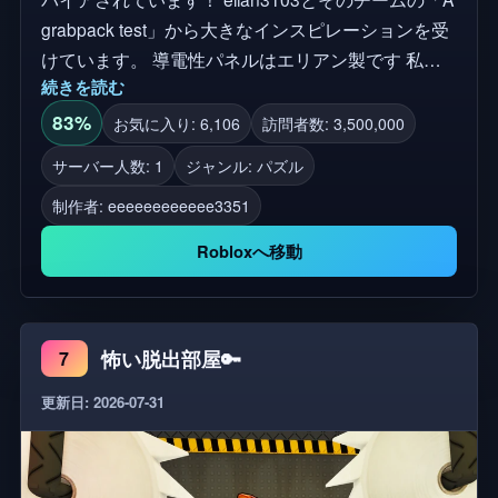
grabpack test」から大きなインスピレーションを受
けています。 導電性パネルはエリアン製です 私は
続きを読む
すぐにそれを変更します。心配しないでください。
アセットはスケッチファブから取得されます 新しい
83%
お気に入り: 6,106
訪問者数: 3,500,000
アップデート： マップ4を長くしました。 PCの操
サーバー人数: 1
ジャンル: パズル
作： W、A、S、Dで歩く。 マウスの左ボタンで左手
制作者:
eeeeeeeeeeee3351
を撃つ。 右マウスで右手を撃つ。 Fで懐中電灯をオ
ンにします。 Vでブラックライトをオンにします。
Robloxへ移動
Qまたは1,2,3,4,5,6で手を交換します。 Gは、アイテ
ムを持っている場合にアイテムをドロップします。
左シフトを長押ししてダッシュします。 モバイル用
怖い脱出部屋🔑
7
の操作： ボタンをクリックします。 コンソールの
コントロール： いいえ、まだ追加されていません
更新日: 2026-07-31