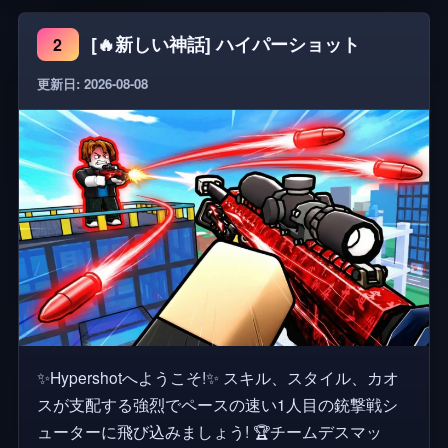
す！ 💜 グループに「いいね」して参加すると、限
[🔥新しい神話] ハイパーショット
2
定報酬がもらえます！ ⚠️ 警告：不正行為者は二度
とチャンスを与えられず永久に禁止されます。私た
更新日: 2026-08-08
ちのアンチチートとモデレーターがあなたを捕まえ
ます。また、バグを悪用したり、怪しい農業方法を
使用したりすることは禁止されています！ 🏆 RIA25
ベストシューター体験！
✨Hypershotへようこそ!✨ スキル、スタイル、カオ
スが支配する強烈でペースの速い1人目の銃撃戦シ
ューターに飛び込みましょう! 🏆チームデスマッ