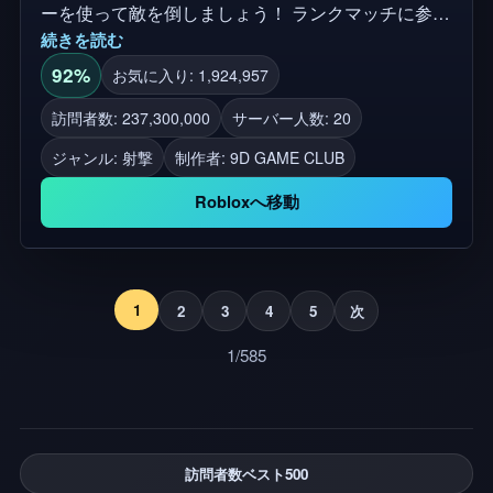
ーを使って敵を倒しましょう！ ランクマッチに参加
続きを読む
し、他のプレイヤーを倒して素晴らしい報酬を獲得
しましょう！ 🔫 スナイパーで敵を倒せ！ 🔑 もっと
92%
お気に入り: 1,924,957
スナイパーをアンロックしよう！ 📦 クレートを開
訪問者数: 237,300,000
サーバー人数: 20
いて、もっとスキンを手に入れよう！ 🤑 市場でス
ジャンル: 射撃
制作者:
9D GAME CLUB
キンを売ってキャッシュを稼ごう！ 💵 キャッシュ
を使ってプレミアムスキンをアンロックしよう！ 📈
Robloxへ移動
真のプレイヤー主導の市場を体験してください。費
用をかけなくても素晴らしいスキンを手に入れまし
ょう！ 🎮 デスクトップ、携帯電話、タブレット、
XBOX、PlayStation 5で利用可能！ ⭐ プレミアムプ
1
2
3
4
5
次
レイヤーは、マッチ内で+20%のクレジットを獲得
1/585
できます！ 👥 友達とプレイして、マッチ内クレジ
ットを+20%獲得しよう！ 操作: 💻PC LMB: 撃つ
RMB: エイム V: 検査 Ctrl / C: かがむとスライド 🎮コ
ントローラー R2：撃つ L2：照準 Y: 検査 📱モバイ
訪問者数ベスト500
ル 自動ロックをサポートします 🚫 不正行為は永久