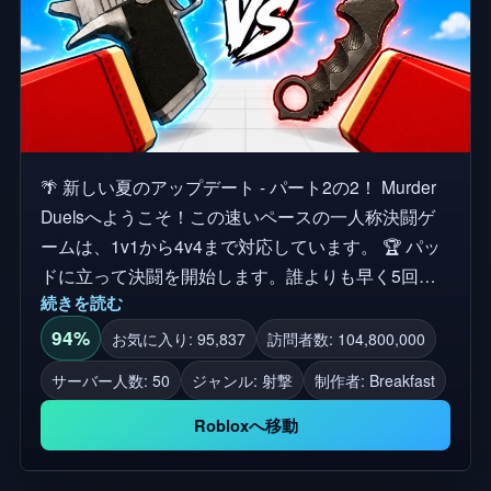
🌴 新しい夏のアップデート - パート2の2！ Murder
Duelsへようこそ！この速いペースの一人称決闘ゲ
ームは、1v1から4v4まで対応しています。 🏆 パッ
ドに立って決闘を開始します。誰よりも早く5回勝
続きを読む
利しましょう。 🔪 毎の決闘では2つの武器、ナイフ
とリボルバーを手に入れます。 🔥 両方の武器に
94%
お気に入り: 95,837
訪問者数: 104,800,000
は、あなたをより強くするためのユニークな能力が
サーバー人数: 50
ジャンル: 射撃
制作者:
Breakfast
あります。 🎯 進行すると、新しいナイフとリボル
バーのスキンがアンロックされます。 💸 他のプレ
Robloxへ移動
イヤーとスキンを交換します。 ⚠️ このゲームは現
在ベータ版です。変更が予想されます！ 🚨 不正行