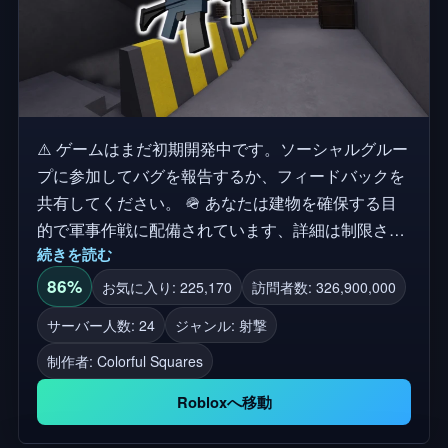
⚠️ ゲームはまだ初期開発中です。ソーシャルグルー
プに参加してバグを報告するか、フィードバックを
共有してください。 🪖 あなたは建物を確保する目
的で軍事作戦に配備されています、詳細は制限され
続きを読む
ています。この4v4ダークテーマのFPSで死に送ら
れます。 📷インテリジェントツールを使って、💥爆
86%
お気に入り: 225,170
訪問者数: 326,900,000
発物を壁や天井に穴を開けて、必要な手段を使って
サーバー人数: 24
ジャンル: 射撃
ください。 🌆より高いグラフィック設定(7以上)で
制作者:
Colorful Squares
最高の経験。 🎧 ヘッドホンで最高の経験。あらゆ
る種類の穴を作成すると、音を通過させることがで
Robloxへ移動
きます。あなたの周りのすべての音に注意を払って
ください。それはあなたにあなたの対戦相手に関す