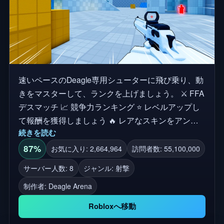
速いペースのDeagle専用シューターに飛び乗り、動
きをマスターして、ランクを上げましょう。 ⚔️ FFA
デスマッチ 📈 競争力ランキング ⭐ レベルアップし
て報酬を獲得しましょう 🔥 レアなスキンをアンロ
続きを読む
ックして集める 🏆 リーダーボードを登ろう 🖥️ PC操
作: 撃つ - M1 エイム - M2 スライド - C / Ctrl 🎮 コン
87%
お気に入り: 2,664,964
訪問者数: 55,100,000
トローラー: 撃つ - R2 エイム - L2 スライド - B / ○ 📱
サーバー人数: 8
ジャンル: 射撃
モバイル操作：画面上のボタン Shootボタンを長押
制作者:
Deagle Arena
しして照準を調整し、離すと撃ちます。 👍 さらに
多くのアップデートのために「いいね」を残してく
Robloxへ移動
ださい！ 🐛 バグを見つけたら、グループまたはコ