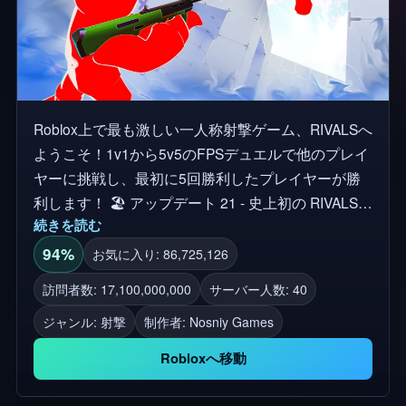
Roblox上で最も激しい一人称射撃ゲーム、RIVALSへ
ようこそ！1v1から5v5のFPSデュエルで他のプレイ
ヤーに挑戦し、最初に5回勝利したプレイヤーが勝
利します！ 🏖️ アップデート 21 - 史上初の RIVALS
続きを読む
サマーイベントが登場しました！ゲーム内のパッチ
ノートをチェックして、すべての詳細を確認してく
94%
お気に入り: 86,725,126
ださい！ 🎉 🔫 デュエルパッドを踏んで誰かに挑戦
訪問者数: 17,100,000,000
サーバー人数: 40
しよう！ 🔑 鍵を獲得して新しい武器やスキンをア
ジャンル: 射撃
制作者:
Nosniy Games
ンロックしましょう！ 📜 契約を完了して限定報酬
をアンロックしよう！ 🏆 連続勝利を誇示し、リー
Robloxへ移動
ダーボードを登ろう！ 🎮 デスクトップ、携帯電
話、タブレット、XBOX、PlayStation 5で利用可能で