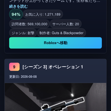
続きを読む
群れに立ち向かわなければなりません。使う武器は
マスケットとサーベルだけです。 ゲームで利用して
94%
お気に入り: 1,271,189
る服装はDrLiveseyとOwerとMiscreantagentである
訪問者数: 569,100,000
サーバー人数: 20
製造者です。ここで購入ことができます
ジャンル: 射撃
制作者:
Guts & Blackpowder
https://www.roblox.com/groups/5466526/DrLiveseys
https://www.roblox.com/groups/33978264
Robloxへ移動
https://www.roblox.com/groups/33800174 UGCアイテ
ムが提供します！
https://www.roblox.com/groups/16911831/Guts-
[シーズン 3] オペレーション 1
9
Blackpowder#!/store
更新日: 2026-08-08