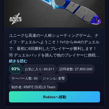
ユニークな高速の一人称シューティングゲーム、ナ
イフ・デュエルへようこそ！1v1から4v4のデュエル
で、最初に6回勝利したプレイヤーが勝利します！
🆚 デュエルパッドを踏んで他のプレイヤーに挑戦し
続きを読む
よう！ 🔪 コインを獲得して新しいナイフのスキン
をアンロックしよう！ 🤝 スキンを他の人と交換し
93%
お気に入り: 60,611
訪問者数: 27,800,000
よう！ 🏆 グラインドで勝利し、リーダーボードに
サーバー人数: 60
ジャンル: 射撃
名を連ねよう！ ⚠️ 警告：不正行為者と農家は、二
制作者:
KNIFE DUELS Team
度と復活のチャンスがないように永久に禁止/リセッ
トされます。
Robloxへ移動