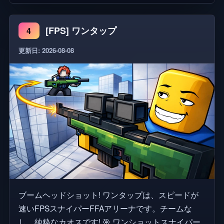
ミュニティサーバーで報告して報酬を獲得しましょ
う！
[FPS] ワンタップ
4
更新日: 2026-08-08
ブームヘッドショット! ワンタップは、スピードが
速いFPSスナイパーFFAアリーナです。チームな
し、純粋なカオスです! 🎯 ワンショットスナイパー