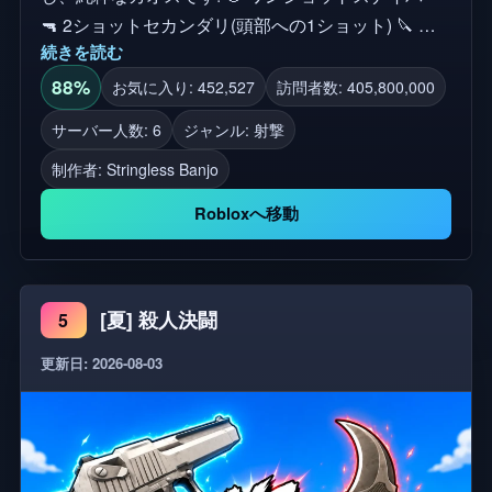
🔫 2ショットセカンダリ(頭部への1ショット) 🔪 近
続きを読む
接武器 🏆 連続、トリックショット、クリーンキル
など! 🔓 進行状況とカスタマイズ 70以上の武器スキ
88%
お気に入り: 452,527
訪問者数: 405,800,000
ンをアンロックする(詳細は後ほど公開予定) ケース
サーバー人数: 6
ジャンル: 射撃
を転がしてレア&限定の化粧品を獲得 キルエフェク
制作者:
Stringless Banjo
ト、ネームタグ、スキンを装備 レベル、デイリー、
クエストから報酬を獲得 🎮 プラットフォームサポ
Robloxへ移動
ート PC💻 | モバイル📱 | タブレット | コンソール🎮
(XboxとPlayStationをサポート) 👍 ゲームを楽しんで
いますか? ポンプアップを残してください、それは
[夏] 殺人決闘
5
多くの助けになります! ⚠️ 注意: 詐欺、搾取、または
アルツで農業を行うことは、永久的な禁止につなが
更新日: 2026-08-03
ります。控訴はありません。