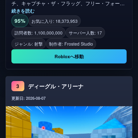
チ、キャプチャ・ザ・フラッグ、フリー・フォー・
続きを読む
オール、ガン・ゲーム(アーセナル)などの強烈なク
ラシックゲームモードで支配しましょう。 💥友達と
95%
お気に入り: 18,373,953
チームを組んで、ライバルに1v1または2v2の決闘に
訪問者数: 1,100,000,000
サーバー人数: 17
挑戦しよう 👑ランクを上げ、リーダーボードに到達
ジャンル: 射撃
制作者:
Frosted Studio
しよう! 🌀あなたの能力をマスターして、敵を上回
り、敵を上回る! 🔥コインとジェムを獲得して、新
Robloxへ移動
しい武器、スキン、能力、その他をアンロックしよ
う! 🎮PC、携帯電話、タブレット、コンソールで利
用可能 ❤️Made with love by Frosted Studios ⚠️任意の
ディーグル・アリーナ
3
形の詐欺は、すべてのアカウントの禁止につながり
ます⚠️ *免責事項: ケースの購入が許可されていない
更新日: 2026-08-07
国に居住している場合は、バンドルでケースを受け
取りません