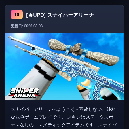
る貴重な情報を与えることができるので。 ⚠️ この
[🔥UPD] スナイパーアリーナ
10
ゲームには点滅するライトと音が含まれており、敏
感な人におすすめです。このゲームで描かれている
更新日: 2026-08-08
紛争は純粋に架空のものであり、現実の組織や国に
所属していません。戦争は残酷であり、軽く受け入
れるべきではありません。
スナイパーアリーナへようこそ - 容赦しない、純粋
な競争ゲームプレイです。 スキンはステータスボー
ナスなしのコスメティックアイテムです。スナイパ