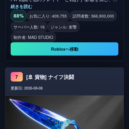
続きを読む
インを獲得し、武器庫を拡大する 🔥 様々なユニー
クなパワーと特典をアンロック ⚡ パワーが完全に充
88%
お気に入り: 409,755
訪問者数: 366,900,000
電されるとアクティブになります - 黄色いマーカー
サーバー人数: 16
ジャンル: 射撃
に注意してください! 🏆 ランクを上げ、あなたが最
制作者:
MAD STUDIO
も鋭い戦闘機であることを証明してください! 🖥️ デス
クトップ、モバイル、タブレット、Xbox、および
Robloxへ移動
PlayStation 5でプレイ!
[🚢 貨物] ナイフ決闘
7
更新日: 2026-08-08