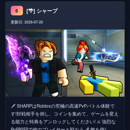
為者は永久に禁止されます。禁止は上訴できませ
[🌴] シャープ
6
ん。
更新日: 2026-07-20
🗡️ SHARPはRobloxの究極の高速PvPバトル体験で
す!対戦相手を倒し、コインを集めて、ゲームを変え
る能力と特典をアンロックしてください! ⚔️ 強烈な
PvP戦闘で他のプレイヤーと戦おう 💰 敵を倒し、コ