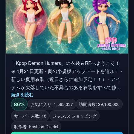
「Kpop Demon Hunters」の衣装＆RPへようこそ！
☀️ 4月21日更新 - 夏の小規模アップデートを追加！ -
新しい夏用衣装（近日さらに追加予定！！） - アイ
テムが欠落していた不具合のある衣装をすべて修
続きを読む
正！！ - 衣装カタログのソート不具合を修正 100種
類以上のK-Popデモンハンター衣装と、アバター用
86%
お気に入り: 1,565,337
訪問者数: 29,100,000
のユーザー作成アクセサリー！『Huntrix』や『Saja
サーバー人数: 18
ジャンル: ショッピング
Boys』など、映画のあらゆるシーンからインスピレ
制作者:
Fashiοn District
ーションを得ています。 🛍 ショッピング＆ロール