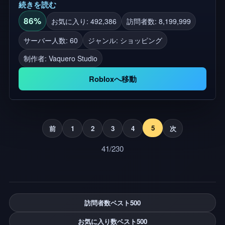
続きを読む
探検することができます。 ⭐ 最高の衣装システムを
発見し、経験が比類のないものになるように完全に
86%
お気に入り: 492,386
訪問者数: 8,199,999
最適化されています。 ⭐ ゲームの活気あふれる雰囲
サーバー人数: 60
ジャンル: ショッピング
気の中で発見し沈めるコーナーを備えた広大なマッ
制作者:
Vaquero Studio
プを探検しましょう。 ⭐ あなたの好きな服を購入し
て、Robloxのインベントリはあなたのユニークなス
Robloxへ移動
タイルを反映します! 「Buchones」は単なるゲーム
ではなく、ロールプレイ、パーティー、そして無限
の楽しみの体験です! 🛍️ iCrisD、Jade、そして大衆
からインスパイアされた衣装。 🌟タグ: #Buchones
5
前
1
2
3
4
次
#ModaEnRoblox #ロールプレイ #FiestaRoblox
41/230
#Estilo #Outfits #Exploracion #Eventos #RP
#Vecindario #Mapa #Actualizacion #Diversión
#Alucines #Vibe #Salon #Bal #Mexico #RZR #Miedo
#West #JuegoCompleto #300Outfits
訪問者数ベスト500
お気に入り数ベスト500