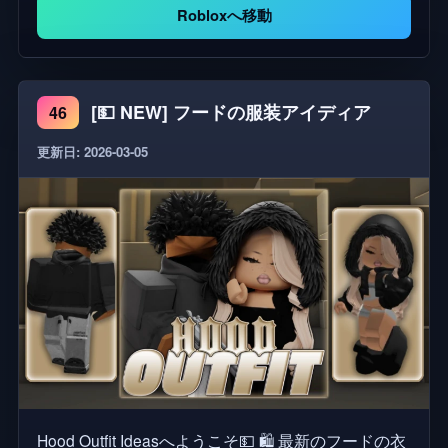
プレイ体験 | 衣装を閲覧し、Eキーを押して試着、即
Robloxへ移動
購入。 🎶 アイドルステージ＆ソダポッププラザな
ど | ステージでパフォーマンスやダンスを楽しんだ
り、ソダポッププラザで友達と交流したり。 👗 ア
[💵 NEW] フードの服装アイディア
46
バターへの衣装保存 | 購入したアイテムはRobloxア
バターのインベントリに直接追加されます。 ショッ
更新日: 2026-03-05
ピング、着せ替え、ロールプレイ | すべて1つのゲー
ムで！ _ ⚠️ 私たちはすべてのクリエイターの権利を
尊重しています。もし当ゲーム内のアイテムや衣装
の権利をお持ちの場合は、お知らせください。速や
かに削除いたします。 当ゲームは、言及されている
いかなる企業やブランドとも提携しておらず、それ
らの承認も受けていません。 スクリプト：Kye | マ
ップ：Adorefeen | サムネイルグラフィック：
janj2n、cloudyy、および多数のアーティスト。
Hood Outfit Ideasへようこそ💵 🛍️ 最新のフードの衣