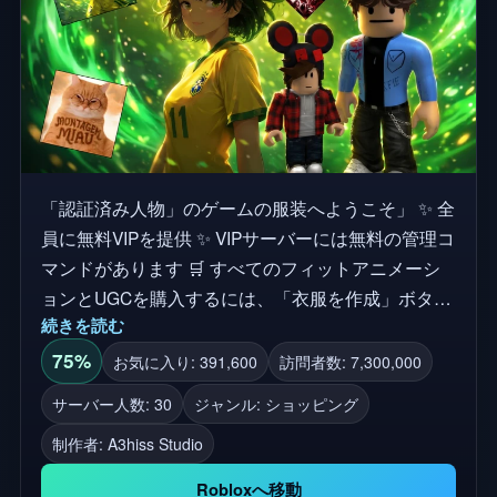
「認証済み人物」のゲームの服装へようこそ」 ✨ 全
員に無料VIPを提供 ✨ VIPサーバーには無料の管理コ
マンドがあります 🛒 すべてのフィットアニメーシ
ョンとUGCを購入するには、「衣服を作成」ボタン
続きを読む
をクリックしてください 🛍️ さまざまなアイテムや
服装を見つけよう！ 🛒 ゲーム内で行った購入は、
75%
お気に入り: 391,600
訪問者数: 7,300,000
永久にインベントリに残ります！ 🌟 VIPサーバーは
サーバー人数: 30
ジャンル: ショッピング
無料の管理者です！ 👍 このようなアバターの服装
制作者:
A3hiss Studio
ゲームをもっと楽しむには、「いいね」をしてくだ
さい！ そこでは、カタログのアバターを購入したり
Robloxへ移動