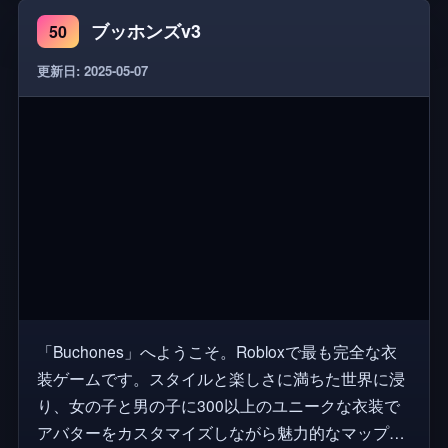
あることを覚えておいてください。待機中のRobux
ブッホンズv3
50
を追跡するには、取引履歴をここで見ることができ
ます:https://www.roblox.com/transactions 👕 チップジ
更新日: 2025-05-07
ャーの販売を開始するためのTシャツを作成するに
は、ここをクリックしてくださ
い:https://www.roblox.com/develop?View=2
「Buchones」へようこそ。Robloxで最も完全な衣
装ゲームです。スタイルと楽しさに満ちた世界に浸
り、女の子と男の子に300以上のユニークな衣装で
アバターをカスタマイズしながら魅力的なマップを