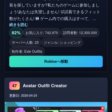
装を探していますか?私たちのゲームに参加しまし
ょう!あなたは失望しません! 🛒試着できるフィット
数がたくさん! 💾 ゲーム内での購入はすべて、
続きを読む
Robloxインベントリで利用できます ⭐ すべての衣装
はパブリックからインスパイアされました! ❗❗ゲーム
82%
お気に入り: 742,970
訪問者数: 12,300,000
内のユーザー作成コンテンツ(UGC)や衣類は所有し
サーバー人数: 25
ジャンル: ショッピング
ていません。ゲームからUGCアイテムや衣類を削除
制作者:
Exle Outfits
したい場合は、当社にお知らせください。 ✅すべて
のクレジットは、これらのアイテムの才能あるクリ
Robloxへ移動
エイターに寄付されます。 制作/脚本:Exle Studios ミ
ニチュアのヘルプを@synthteeにありがとう! タグ:
カタログ、カタログエディター、衣装、衣装アイデ
Avatar Outfit Creator
47
ィア、ヘアコンボ、衣装ローダー。ダフッドの衣装
ショップ、ヘアコンボ、フィット、マッチングフィ
更新日: 2026-04-24
ット、マッチングの衣装、ヘアスタイル、ホームス
トア、ホームストア、試着、衣装、マッチングの衣