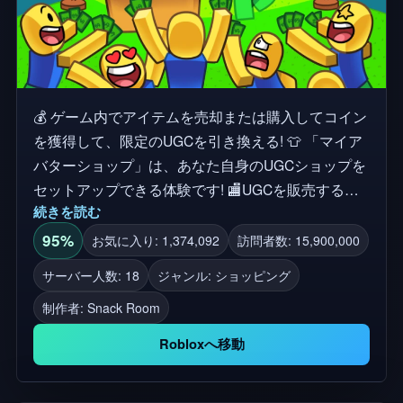
💰 ゲーム内でアイテムを売却または購入してコイン
を獲得して、限定のUGCを引き換える! 👕 「マイア
バターショップ」は、あなた自身のUGCショップを
セットアップできる体験です! 🏬UGCを販売するた
続きを読む
めのカスタムショップを作成 🎩UGCを表示する 💸
創造物を売ってRobuxを作ろう 💬友達とチャットし
95%
お気に入り: 1,374,092
訪問者数: 15,900,000
たり、新しい友達を作ったり ⚠️ トランザクション
サーバー人数: 18
ジャンル: ショッピング
と収益は、作成したUGCの売却によって生成され、
制作者:
Snack Room
収益がクレジットされるまで最大1週間かかること
があります。ゲーム内で表示されるRobuxの金額
Robloxへ移動
は、売却時に設定された価格に相当しますが、
Roblox税金のために実際の収益が減少する可能性が