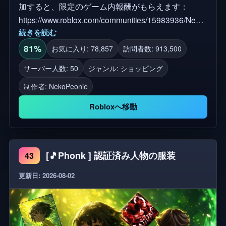
加すると、限定のゲーム内報酬がもらえます：
https://www.roblox.com/communities/15983936/NekoPeonie
続きを読む
🛍️ すべての購入は永久にインベントリに残ります。
タグ： 動物病院、動物病院の服装、インターン、看
81%
お気に入り: 78,857
訪問者数: 913,500
護師、医者、外科医、秘書、救急医療隊員、心理学
サーバー人数: 50
ジャンル: ショッピング
者、セキュリティ、主任看護師、秘密要員、バーニ
制作者:
NekoPeonie
ー、ラトー、オフィサーダックマン、ハーロウ博
士、病院の服装、獣医の服装、看護師の服装、医者
Robloxへ移動
の服装、スクラブの服装、夜勤、コスプレ、マッチ
ング、アバター、ミニアバター、チビアバター、R6
アバター、R15アバター、女性アバター、男性アバ
[🎵Phonk ] 認証済み人物の服装
43
ター、女性アバター、Y2K、ファン製作
更新日: 2026-08-02