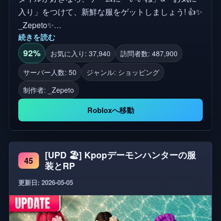
入り」をつけて、新鮮な服をゲットしましょう! 👍✨
_Zepeto✨
続きを読む
https://www.roblox.com/communities/1039205293/Zepeto#!
ストア ✅ ゲーム内での購入はすべて、Robloxイン
92%
お気に入り: 37,940
訪問者数: 487,900
ベントリで利用できます タグ: #Zepeto #ZepetoGirl
サーバー人数: 50
ジャンル: ショッピング
#ZepetoOutfit #ZepetoIdeas #ZepetoStyle
制作者:
_Zepeto
#ZepetoAvatar #ZepetoOOTD #ZepetoClothes
#OutfitIdeas #OOTD #AvatarStyle #GameOutfit
Robloxへ移動
#GameStyle #DigitalOutfit #CuteOutfit
#AestheticOutfit #TrendingOutfit #BestOutfit
#CoolStyle #FashionGame #AvatarOutfit
[UPD 🏖️] Kpopデーモンハンターの服
#OutfitDesign #VirtualStyle
45
装とRP
更新日: 2026-05-05