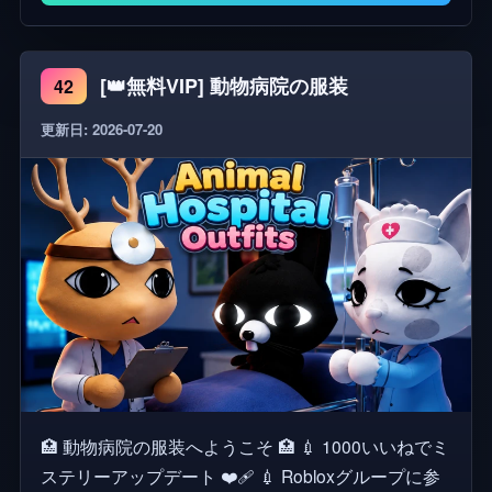
クセサリーを無料で保存できます! 🛍️ クリックして
ゲーム内のアバターアイテムを購入または試す!👕👖
[👑無料VIP] 動物病院の服装
42
🕶️👜 メイン開発者: @codedcosmetics 貢献者:
@RVVZ と @pastelicheart UIデザイナー:
更新日: 2026-07-20
@EGOTISMS ゲームのミニチュア: @SoftGB
🏥 動物病院の服装へようこそ 🏥 💉 1000いいねでミ
ステリーアップデート ❤️‍🩹 💉 Robloxグループに参