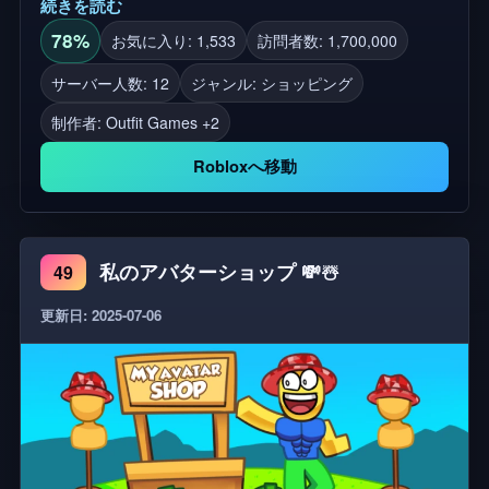
続きを読む
着情報!無料のプライベートサーバーでスムーズでラ
グフリーな経験をお楽しみください!🌟 🏷️ 99 Nights
78%
お気に入り: 1,533
訪問者数: 1,700,000
in the Fores、99NITF、アバター、アバターの衣装
サーバー人数: 12
ジャンル: ショッピング
アイディア
制作者:
Outfit Games +2
Robloxへ移動
私のアバターショップ 💸☃️
49
更新日: 2025-07-06