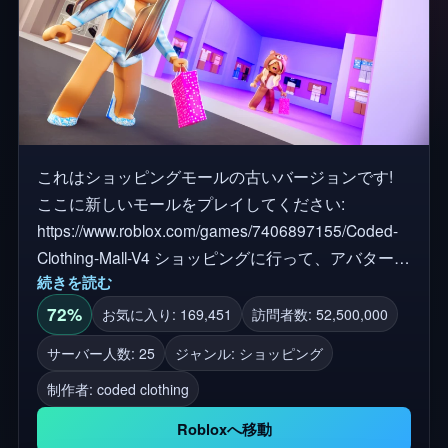
これはショッピングモールの古いバージョンです!
ここに新しいモールをプレイしてください:
https://www.roblox.com/games/7406897155/Coded-
Clothing-Mall-V4 ショッピングに行って、アバターア
続きを読む
イテムを試して、夢の服を作成しながら友達と楽し
んでください! 🛍️ このゲームで購入したものはすべ
72%
お気に入り: 169,451
訪問者数: 52,500,000
て、Robloxのインベントリに残ります!😊 Robloxの
サーバー人数: 25
ジャンル: ショッピング
さまざまな才能と経験を持つクリエイターの服、
制作者:
coded clothing
髪、帽子、表情、顔など、このショッピングモール
で見つけることができます。😍 ゲーム内のショッピ
Robloxへ移動
ングバッグを使って、次回の訪問のために衣服とア