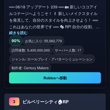
══ 06/18 アップデート 239 ══ 🏡 新しいココアイ
ルコテージへようこそ！ 💄 新しいメイクスタイル
を発見して、自分のスタイルを向上させよう！ ══
これはあなたの世界です ══ 🎭 RP! 自分の役割、服
続きを読む
装、仕事を選んでロールプレイしましょう！ 🏡 街
で家と車を所有しよう！ボート遊びや飛行もできま
90%
お気に入り: 55,062,779
す！ 🐱 他の人やユニークなペットと一緒に遊びま
訪問者数: 5,400,000,000
サーバー人数: 17
しょう！ 🧐 街や町で秘密を探検し、見つけよう！
ジャンル: ロールプレイ・アバターシミュレーション
══ L❤️VETOPIA ══ ゲームを楽しんでいただけた
ら、「いいね👍」と「お気に入り⭐」をお願いしま
制作者:
Century Makers
す。 ジャンル：ロールプレイ、RP、町と都市、ハ
Robloxへ移動
ングアウト、探索。
ビルベリーシティ🏠RP
3