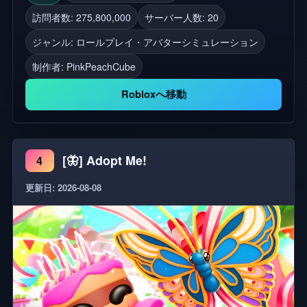
アバターを飾ろう! 🧐 場所の秘密を見つけよう! 🙋‍♂️
訪問者数: 275,800,000
サーバー人数: 20
他のプレイヤーと社交し、新しい友達を作ろう! 私
ジャンル: ロールプレイ・アバターシミュレーション
たちのゲームはまだテスト段階であり、多くの問題
が発生する可能性があります。グループで提案とバ
制作者:
PinkPeachCube
グ報告をありがとう。あなたのサポートを示すため
Robloxへ移動
に👍を残してください。それはより大きなアップデ
ートを行うために私たちを動かすでしょう。 タグ:
fruit, RP, RolePlay, Fun, Adopt, Raise, Family, Avenue,
Topia, Metro, Daycare, Baby, Life, Club, Dream,
[🦋] Adopt Me!
4
Happy,Cat, berry, food, Car, Obby, friend, beautiful girl,
更新日: 2026-08-08
fashion