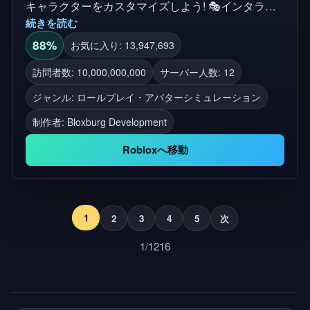
キャラクターをカスタマイズしよう! 🎭インタラク
続きを読む
ティブなアイテムとエモートを使って友達とロール
プレイ! 💼 仕事を選んで、お金+報酬を手に入れよ
88%
お気に入り: 13,947,693
う! 🚗 たくさんの乗り物から1つ選んで街をドライブ
訪問者数: 10,000,000,000
サーバー人数: 12
しよう! 🏆 料理などのスキルをレベルアップし、エ
ジャンル: ロールプレイ・アバターシミュレーション
キサイティングなコンテンツをアンロックしよう!
プレイしてくれてありがとう! ⭐ をフォローして、
制作者:
Bloxburg Development
ゲームに拍手してください! 👍 ジャンル: ロールプレ
Robloxへ移動
ース, 建物, ライフシミュレーション, ハングアウト,
タウン&シティ, ドライブ
1
2
3
4
5
次
1/1216