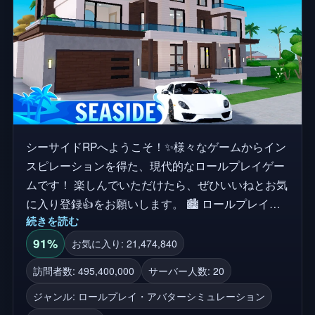
シーサイドRPへようこそ！✨様々なゲームからイン
スピレーションを得た、現代的なロールプレイゲー
ムです！ 楽しんでいただけたら、ぜひいいねとお気
に入り登録👍をお願いします。 🏙️ ロールプレイし
続きを読む
たり、街をぶらぶら探検しよう！ 自分の家を買って
みよう！ 🚗 カッコいい車を運転しよう！ 🏪 警察
91%
お気に入り: 21,474,840
官、犯罪者？！、教師など、さまざまな仕事に就こ
訪問者数: 495,400,000
サーバー人数: 20
う！ 🏥 病院、高校、銀行などでロールプレイして
ジャンル: ロールプレイ・アバターシミュレーション
みよう！ 📢 このゲームはまだ一部しか完成してい