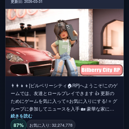
更新日: 2026-03-31
👨‍👩‍👧‍👦[ビルベリーシティ🏠RP]へようこそ!このゲ
ームでは、友達とロールプレイできます 👍 更新の
ためにゲームを気に入って⭐お気に入りにする! ⭐ グ
ループに参加してニュースを入手 🏡 豪華な家に所
続きを読む
有し、住んでいます! 🏎️ おしゃれな車で街をクルー
ズしよう! 👗 ますます増え続けるアクセサリーから
87%
お気に入り: 32,274,778