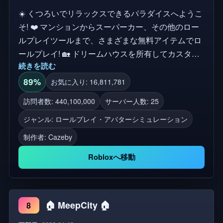
☀️ くつろいでリラックスできるパラダイスへようこ
そ! ❤️ マンションからスーパーカー、その他のロー
ルプレイツールまで、さまざまな無料アイテムでロ
ールプレイ! 🏡 ドリームハウスを所有してカスタマ
続きを読む
イズしよう! 🚗 おしゃれな乗り物を運転してカスタ
マイズしよう! 🐶 ペットを飼うか、ペットになるか!
89%
お気に入り: 16,811,781
🧢 お気に入りのアイテムでアバターをカスタマイ
訪問者数: 440,100,000
サーバー人数: 25
ズ! 🏝️ ロールプレイして熱帯の島に身を投じよう! ...
ジャンル: ロールプレイ・アバターシミュレーション
そしてもっと! 🔔 フォローボタンをクリックする
と、アップデートがリリースされると通知されます!
制作者:
Cazeby
ジャンル: ロールプレイ, タウン&シティ, ハンガート
Robloxへ移動
タグ: カラフル, 楽しい, 養子縁組, 育て, 家族, アベニ
ュー, トピア, メトロ, デイケア, ベビー, ライフ, クラ
ブ, ドリーム, ハッピー
🏠 MeepCity 🏠
8