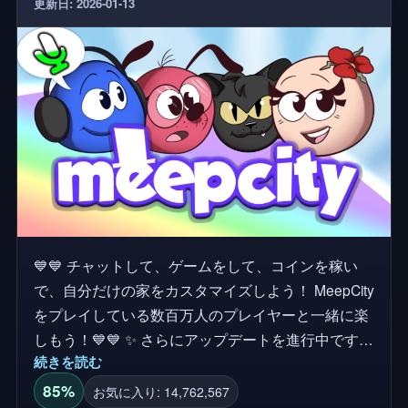
更新日: 2026-01-13
💙💙 チャットして、ゲームをして、コインを稼い
で、自分だけの家をカスタマイズしよう！ MeepCity
をプレイしている数百万人のプレイヤーと一緒に楽
しもう！💙💙 ✨ さらにアップデートを進行中です！
続きを読む
🔔アップデート通知を受け取るためにフォローボタ
ンをクリックしてください！そして、私たちの
85%
お気に入り: 14,762,567