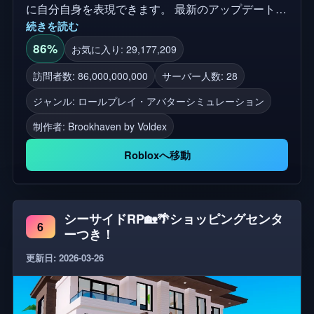
に自分自身を表現できます。 最新のアップデート：
続きを読む
🌐 未来的な家 - 家、土地、そして5つのプロップ！
🚀 ロケットカー - ユニークなエフェクト、サウン
86%
お気に入り: 29,177,209
ド、テクスチャを備えた新しい車両！VIPに含まれ
訪問者数: 86,000,000,000
サーバー人数: 28
ています。 🧱 空っぽの区画の家 - 自分のプロップ制
ジャンル: ロールプレイ・アバターシミュレーション
作に広々としたスペースがあります！ プレイしてく
れてありがとう！ プライベートサーバーの利点： ·
制作者:
Brookhaven by Voldex
プロップの保存 · サーバー全体の音楽 · サーバー全
Robloxへ移動
体のお知らせ · プロップを削除またはロックする ·
プロップ所有者を確認する · プレイヤーを管理者と
して設定する · プレイヤーをキック/一時的に禁止す
る · 週の日を設定する · 1時間単位で時間を設定する
シーサイドRP🏡🌴ショッピングセンタ
6
ーつき！
· 天気と照明を変更する · スピードアップ時間 · サー
バーテーマのコントロール · 家を変更するための待
更新日: 2026-03-26
機時間がない · 最大3台の車両をスポーンする · プロ
ップの制限が増加しました · PCユーザーのためのフ
リーカム(Shift+P)