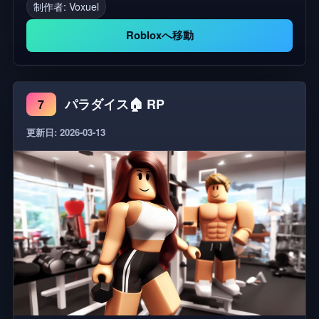
ません。バグ修正などを施し、より良い体験を提供
制作者:
Voxuel
できるよう努力いたしますので、ご理解のほどよろ
Robloxへ移動
しくお願いいたします！ ジャンル ロールプレイ、
RP、タウン＆シティ、ハングアウト
パラダイス🏠 RP
7
更新日: 2026-03-13