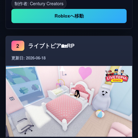
れてありがとう！グループに参加して👍いいねをし
制作者:
Century Creators
てね！ ジャンル：ロールプレイ、RP、タウン&シテ
Robloxへ移動
ィ、ハングアウト、探索。
ライブトピア🏡RP
2
更新日: 2026-06-18