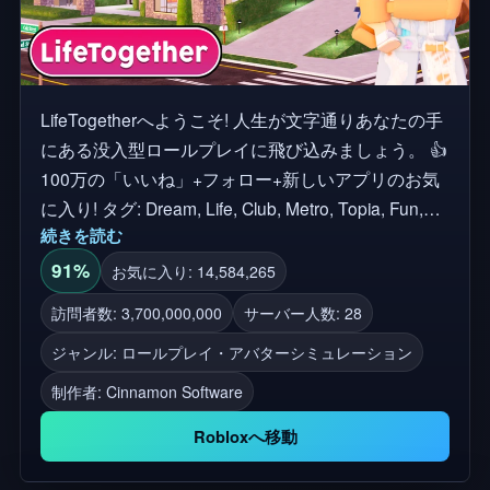
LifeTogetherへようこそ! 人生が文字通りあなたの手
にある没入型ロールプレイに飛び込みましょう。 👍
100万の「いいね」+フォロー+新しいアプリのお気
に入り! タグ: Dream, Life, Club, Metro, Topia, Fun,
続きを読む
Happy, Adopt, Raise, Daycare, Family, SCP
91%
お気に入り: 14,584,265
訪問者数: 3,700,000,000
サーバー人数: 28
ジャンル: ロールプレイ・アバターシミュレーション
制作者:
Cinnamon Software
Robloxへ移動