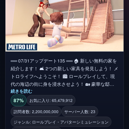
══ 07/31アップデート135 ══ 🏠 新しい無料の家を
紹介します！ 🛋️ 2つの新しい家具を発見しよう！ メ
トロライフへようこそ！ 🏙️ ロールプレイして、現
代の海辺の街に身を浸水させよう！ 🏡 豪華な邸宅
続きを読む
を含む夢の家をパーソナライズしましょう！ 🚗 ユ
ニークなデザインで車を改造して、次のレベルに進
87%
お気に入り: 65,479,912
めましょう。 📲 最新のデバイスとテクノロジーを
訪問者数: 2,200,000,000
サーバー人数: 23
使用して友達と接続しましょう。 😊 メトロライフ
ジャンル: ロールプレイ・アバターシミュレーション
で特別な旅に出る準備をしましょう！ プレイしてく