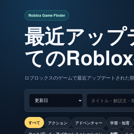
最近アップ
てのRobl
ロブロックスのゲームで最近アップデートされた
すべて
アクション
アドベンチャー
学習・知育
ロールプレイ・アバターシミュレーション
射撃
ショ