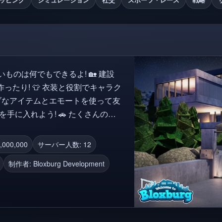
のは何でもできるよ! 🏡 建設
たり! 👕 衣装と役割でキャラク
ィブなアイテムとエモートを使って友
を手に入れよう! 🚗 たくさんの乗
料理などのスキルをレベルアップし、
がとう!
000,000
サーバー人数: 12
建物,
制作者:
Bloxburg Development
シティ, ドライブ