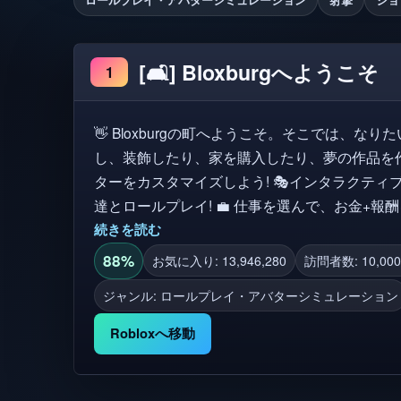
[🛋️] Bloxburgへようこそ
1
👋 Bloxburgの町へようこそ。そこでは、なりたいも
し、装飾したり、家を購入したり、夢の作品を作っ
ターをカスタマイズしよう! 🎭インタラクテ
達とロールプレイ! 💼 仕事を選んで、お金+報酬
り物から1つ選んで街をドライブしよう! 🏆 
続きを読む
エキサイティングなコンテンツをアンロックしよう! プレイしてくれてあり
88%
お気に入り: 13,946,280
訪問者数: 10,000,
⭐ をフォローして、ゲームに拍手してください! 👍 ジャンル: ロールプレース, 
ジャンル: ロールプレイ・アバターシミュレーション
ライフシミュレーション, ハングアウト, タウン&
Robloxへ移動