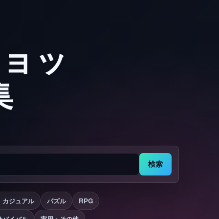
ショッ
集
検索
・カジュアル
パズル
RPG
サバイバル
実用・その他