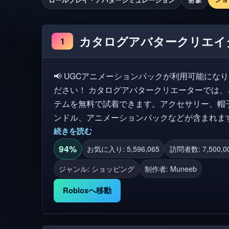
カタログアバタークリエイ
1
📢 UGCアニメーションパックが利用可能に
ださい！ カタログアバタークリエーターでは、さまざまなアバター/カタログアイ
テムを無料で試着できます。アクセサリー、帽
ンドル、アニメーションパックなどが含まれま
ィ制作の衣服のコレクションを閲覧したり、経
続きを読む
たりできます！ ✅ ゲーム内で行ったすべての購入は、Robloxインベントリで利用
94%
お気に入り: 5,596,065
訪問者数: 7,500,00
可能で、すべてのゲームで使用できます。 ✨ ここでRobloxグループに参加してく
ジャンル: ショッピング
制作者:
Muneeb
ださい：https://www.roblox.com/groups/15102943 🏆「ファッションの最高
Robloxイノベーション賞の受賞者（2023年と20
Robloxへ移動