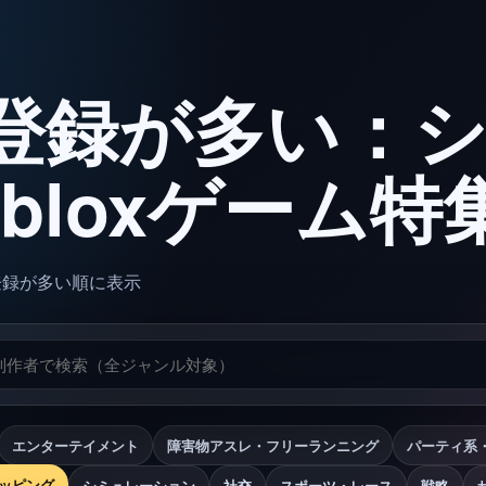
登録が多い：
bloxゲーム特
登録が多い順に表示
エンターテイメント
障害物アスレ・フリーランニング
パーティ系
ッピング
シミュレーション
社交
スポーツ・レース
戦略