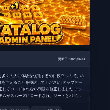
更新日: 2026-06-14
と多くの人に体験を促進するのに役立つので、の
えることを検討してください! アップデー
データが正しくロードされない問題を修正しました アッ
ログアイテムがスムーズにロードされ、ソートとバグが
ください!あなたの創造性と想像力を生かすことが