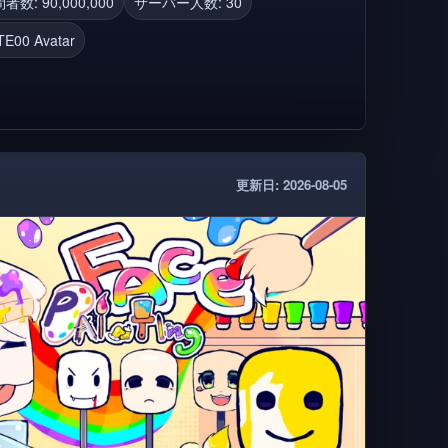
者数: 90,000,000
サーバー人数: 30
TE00 Avatar
utfits, Catalog, Avatar Shop, View Outfits, View
umes Loader, Outfit Checker, korblox,
dless, try on shopping
更新日: 2026-08-05