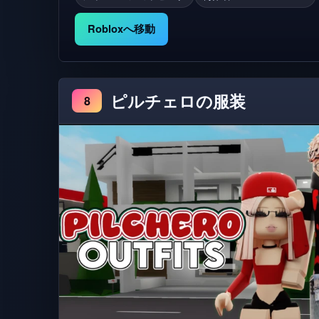
アブラシ: A 消去機：E シンメトリー：X スマッ
Robloxへ移動
選択：R 形状：L 移動：M 反射：F スケール：C 回転: T 🎨 クレジッ
コン: @raveratz ロゴ: @Otomato
ピルチェロの服装
8