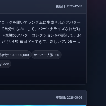
更新日: 2025-12-07
キーブロックを開いてランダムに生成されたアバター
イズして自分のものにして、パーソナライズされた勧
 ⭐究極のアバターコレクションを構築して、お
ださい! ⏰ 毎日戻ってきて、新しいアバターや
るものは無限にあります。 ✅🛒 すべて
ンベントリですぐに利用可能になり、すべての
者数: 109,600,000
サーバー人数: 20
ky_dev
 タグ: アバター, 衣装, カタ
アバタークリエイター, アバターアイディア, アバタ
 無料アイテム, 無料のアバター, 安いアバター,
イディア
更新日: 2026-08-06