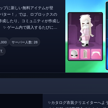
ョップに新しい無料アイテムが登
作成したり、コミュニティが作成し
にポ
ントを使って、無料のアバターアイテ
ての購入はロブロックスのインベン
,000
サーバー人数: 28
イントシ
T.
りました 10種類の新し
✨カタログ衣装クリエイターへよ