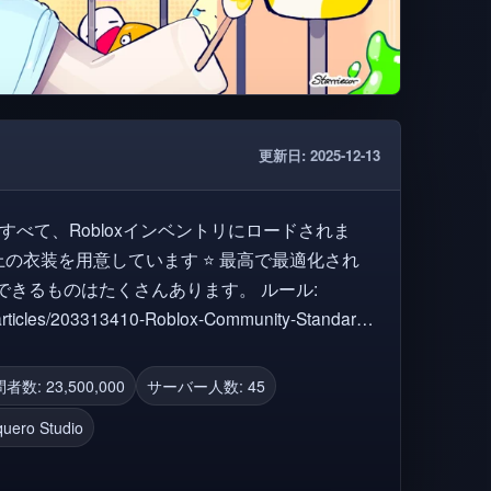
更新日: 2025-12-13
s/articles/203313410-Roblox-Community-Standards
#ハルシインズ #rzr #イベント #rp #フェスタ #
 #vecindario #buchones
者数: 23,500,000
サーバー人数: 45
uero Studio