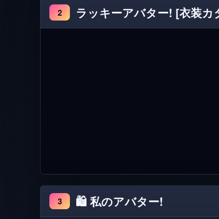
ラッキーアバター! [衣装カ
2
🛍️ 私のアバター!
3