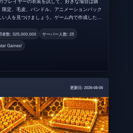
他のプレイヤーの衣装を試して、好きな場合は購
、限定、毛皮、バンドル、アニメーションパック
しい人を見つけましょう。ゲーム内で作成したす
す。 ❌ 他のプレイヤーが自分
者数: 325,000,000
サーバー人数: 25
、「他のプレイヤーが自分のアバターを表示でき
atar Games!
るには:
! 😊 ゲームをサ
てお気に入りを置いてください!
更新日: 2026-08-06