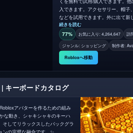
くを無料で試用/購入できます。
入できます。アクセサリー、帽子
などを試用できます。外に出て新
続きを読む
べての衣装を保存してください! ✅ ゲーム内で購入した商品はすべて、Robloxイン
ベントリに入力され、すべてのゲームで使用できま
77%
お気に入り: 4,264,647
訪問
の服装を試して欲しくない場合は
ジャンル: ショッピング
制作者:
Av
る」ボタンをクリックしてください。 ✨ ロブロックスグループに参加す
https://www.roblox.com/groups/11757379 🌟 VIPサーバーは無料です
Robloxへ移動
ポートしたい場合は、親指を上げ
 | キーボードカタログ
らかな動き、シャキシャキのキーハ
、そしてリラックスしたバックグラ
ョンの完璧な融合です。✨