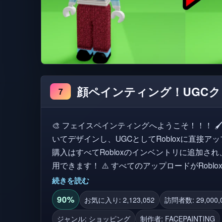
顔ペインティング！UGCクリ
7
🎨 フェイスペインティングへようこそ！！！ 🖌️ ゲーム内で自分のカスタム顔を描
いてデザインし、UGCとしてRobloxに直接アップロー
購入はすべてRobloxのインベントリに追加さ
用できます！ ⚠️ すべてのアップロードがRobloxの利用規約に従っていることを確
認してください！ UGCは、着用する前にRobloxの審査を通過する必要がありま
続きを読む
す。ゲーム内でアップロードされたUGCは、販売する
90%
お気に入り: 2,123,052
訪問者数: 29,000,
ドを共有する 共有コードは、UGCのカタログIDと同じです！ 🖼️ デカールのインポ
ート 推奨デカールサイズは512x512です！ 🖱️ キーバインド 鉛筆：V ブラシ：B エ
ジャンル: ショッピング
制作者:
FACEPAINTING