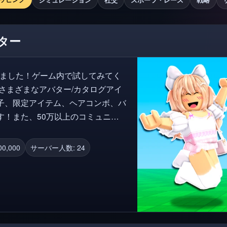
ター
なりました！ゲーム内で試してみてく
子、限定アイテム、ヘアコンボ、バ
す！また、50万以上のコミュニテ
験の中で作成したアバターを保存し
0,000
サーバー人数: 24
利用」
24年）