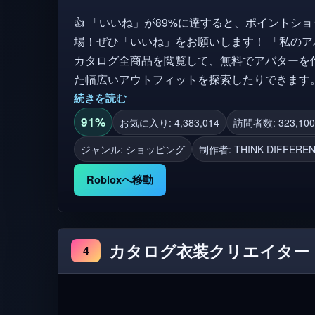
👍 「いいね」が89%に達すると、ポイントシ
場！ぜひ「いいね」をお願いします！ 「私のアバター！」では、ロブロックスの
カタログ全商品を閲覧して、無料でアバターを
た幅広いアウトフィットを探索したりできます。 ✨ ゲーム内で購入するたび
イントを獲得！ 🛍️ ポイントショップでポイ
続きを読む
ムをゲットしよう！ ✅ ゲーム内で行ったすべ
91%
お気に入り: 4,383,014
訪問者数: 323,100
トリに追加され、すべてのゲームで使用可能です。 ✨ アップデート 8 ポ
ジャンル: ショッピング
制作者:
THINK DIFFEREN
ョップ追加：ロバックスでポイントを購入できるようにな
いポイントショップアイテム ボイスチャットサーバー バグ修正 さらなるアップデ
Robloxへ移動
ートも近日公開予定です！
カタログ衣装クリエイター
4