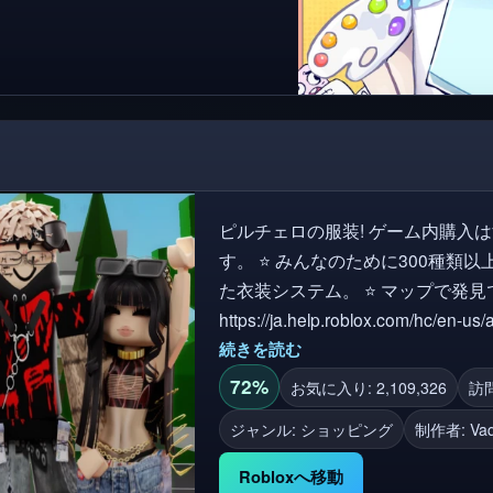
ジ：S バケツの容量：G 目薬器: Q
ト ゲームアイ
nic Altテキストにサムネールクレジット！
ピルチェロの服装! ゲーム内購入はすべて、Robloxインベントリにロードされま
す。 ⭐ みんなのために300種類以上の衣装を用意しています ⭐ 最高で最適化され
た衣装システム。 ⭐ マップで発見できるものはたくさんあります。 ルール:
https://ja.help.roblox.com/hc/en-u
-タグ #メキシコ #ベイル #ウエスト 
続きを読む
サロン #miedo #actualizacion #vibe
72%
お気に入り: 2,109,326
訪問
ジャンル: ショッピング
制作者:
Vaq
Robloxへ移動