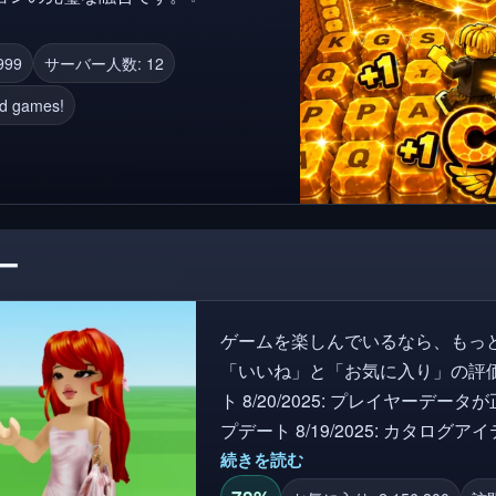
999
サーバー人数: 12
nd games!
ー
ゲームを楽しんでいるなら、もっ
「いいね」と「お気に入り」の評価を与
ト 8/20/2025: プレイヤー
プデート 8/19/2025: カタ
追加されました ゲーム内のカタログアイテムを試して、他の人の服装を表示し、
続きを読む
自分の服装をRobloxに保存して