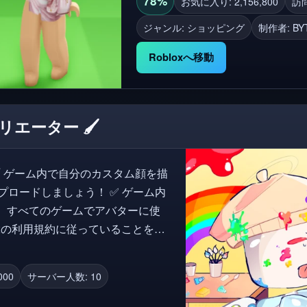
78%
お気に入り: 2,156,800
訪問
できます! 🌟 ゲーム内で購入したものはインベントリに永遠に残ります! タグ:
ジャンル: ショッピング
制作者:
BY
Outfit Render, Valk, Outfit Loader, O
Costumes, Costumes Renderer, Cost
Robloxへ移動
headless, hangout, korblox with hea
エーター 🖌️
ドしましょう！ ✅ ゲーム内
れ、すべてのゲームでアバターに使
ことはできません！ 🔁 コー
000
サーバー人数: 10