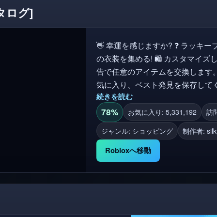
タログ]
👋 幸運を感じますか? ❓ ラッ
の衣装を集める! 🛍️ カスタマ
告で任意のアイテムを交換します。
気に入り、ベスト発見を保存してく
続きを読む
衣装アイディアを見つけましょう。発見す
のアイテム購入は、Robloxイ
78%
お気に入り: 5,331,192
訪問
Roblox体験で使用できます! ⚠️📢 この経験はベータテスト中です!バグ、問題、また
ジャンル: ショッピング
制作者:
sil
は提案を見つけた場合は、私にメッセージしてください!
ログ, 市場, アバターショップ, 
Robloxへ移動
ークリエイター, アバターローダー,
アバターエディター, アバターア