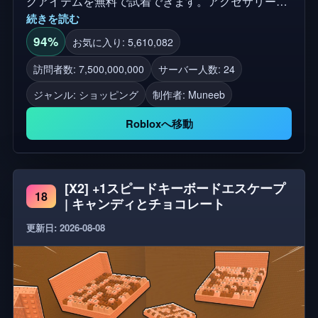
グアイテムを無料で試着できます。アクセサリー、
続きを読む
帽子、限定アイテム、ヘアコンボ、バンドル、アニ
メーションパックなどが含まれます！また、50万以
94%
お気に入り: 5,610,082
上のコミュニティ制作の衣服のコレクションを閲覧
訪問者数: 7,500,000,000
サーバー人数: 24
したり、経験の中で作成したアバターを保存したり
ジャンル: ショッピング
制作者:
Muneeb
できます！ ✅ ゲーム内で行ったすべての購入は、
Robloxインベントリで利用可能で、すべてのゲーム
Robloxへ移動
で使用できます。 ✨ ここでRobloxグループに参加し
てください：
https://www.roblox.com/groups/15102943 🏆「ファッ
[X2] +1スピードキーボードエスケープ
ションの最高利用」Robloxイノベーション賞の受賞
18
| キャンディとチョコレート
者（2023年と2024年）
更新日: 2026-08-08