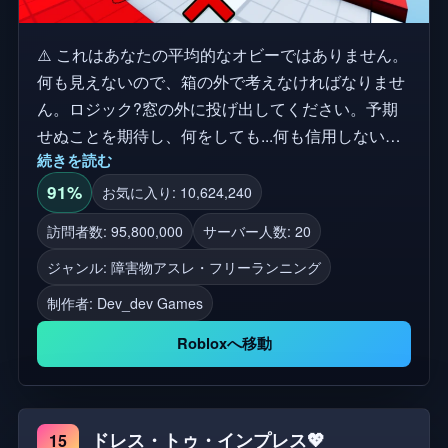
⚠️ これはあなたの平均的なオビーではありません。
何も見えないので、箱の外で考えなければなりませ
ん。ロジック?窓の外に投げ出してください。予期
せぬことを期待し、何をしても...何も信用しないで
続きを読む
ください。 😈 あなたは100ステージすべてで生き残
るのに十分な賢さを持っていると思いますか?真の
91%
お気に入り: 10,624,240
賢い頭脳だけが最後までたどり着きます。 ⭐ ゲーム
訪問者数: 95,800,000
サーバー人数: 20
に「いいね」や「お気に入り」をつけて、アップデ
ジャンル: 障害物アスレ・フリーランニング
ートや新しいステージを手に入れよう! 🎁 グループ
に参加して、無料スキップと限定特典をゲットしよ
制作者:
Dev_dev Games
う! 🍀 幸運を...必要になるよ。 このゲームはオリジ
Robloxへ移動
ナルのトロル・オビーからインスパイアされました
タグ: トロールのオビ, パークour, タワー, 障害物, IQ
オビ, IQテスト, トロールの顔, パズル
ドレス・トゥ・インプレス💖
15