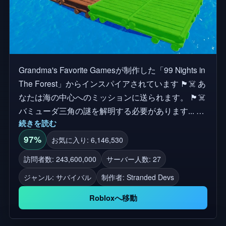
Grandma's Favorite Gamesが制作した「99 Nights in
The Forest」からインスパイアされています 🏴‍☠️ あ
なたは海の中心へのミッションに送られます。 🏴‍☠️
バミューダ三角の謎を解明する必要があります... ✅
続きを読む
100日間生き残ってお金持ちになろう！ 探索と基地
建設が生存の鍵となるオープンワールドサバイバル
97%
お気に入り: 6,146,530
ゲームです。 遊び方： 🔩 資源を手に入れるか、ハ
訪問者数: 243,600,000
サーバー人数: 27
ープーンで引っ掛けましょう。 🔨 構造物や防御手
ジャンル: サバイバル
制作者:
Stranded Devs
段を使ってラフトのベースを作ろう。 🗺️ 海を探索
し、神秘的な島を訪れてください。 ⚔️ 武器を見つ
Robloxへ移動
け、恐ろしい敵と戦いましょう！