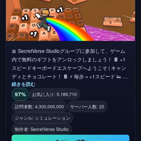
🎀 SecretVerse Studioグループに参加して、ゲーム
内で無料のギフトをアンロックしましょう！ 🍫 +1
スピードキーボードエスケープへようこそ | キャン
ディとチョコレート！ 🍫 ⚡ 毎歩 = +1スピード 👟 キ
続きを読む
ャンディとチョコレートのキーボードキーでできた
世界を駆け回り、ジャンプして脱出しましょう 💪
97%
お気に入り: 5,189,710
スピードを鍛えて、強力なマルチプライヤーをアン
訪問者数: 4,300,000,000
サーバー人数: 22
ロックしましょう。 👥 友達や他のプレイヤーとレ
ジャンル: シミュレーション
ースをする 🌍 サーバー上で最速になる 🚀 スピード
がすべてです...しかし、一歩間違えると、最初から
制作者:
SecretVerse Studio
戻ってしまいます 😱 🎧 ASMRのバイブが含まれて