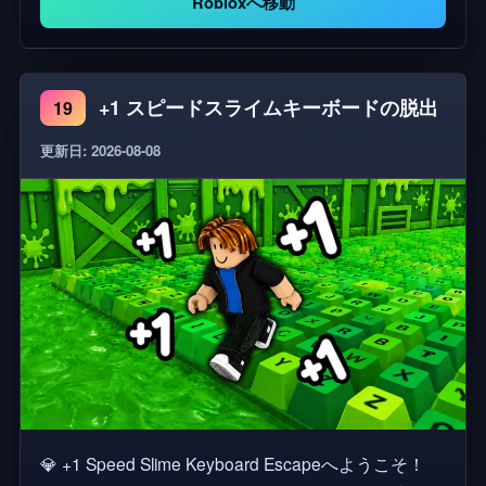
Robloxへ移動
います スムーズな動き、満足感のあるキーボードク
リック、クリーミーなビジュアル、リラックスした
キャンディーサウンドで、スピードとリラックス感
が完璧に融合しています✨
+1 スピードスライムキーボードの脱出
19
更新日: 2026-08-08
💎 +1 Speed Slime Keyboard Escapeへようこそ！