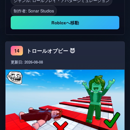
ジャンル: ロールプレイ・アバターシミュレーション
う。Sonaria's ユニバース ☄️ エキサイティングな戦
闘能力を使う 👥 友達とハングアウトして交流する
制作者:
Sonar Studios
⚔️ 他の人とグループ化し、チームとして戦う 🏹 広
Robloxへ移動
大な世界で狩りをする ♻️ 成長したクリーチャーを保
存、交換、保管 ✨ 完全な大人に到達し、高齢者にな
り、より強くなる! サバイバル, ファンタジー, クリ
ーチャー, 戦闘, タイタン, モンスター, 動物, PVP, ア
トロールオブビー 😈
14
ビリティ
更新日: 2026-08-08