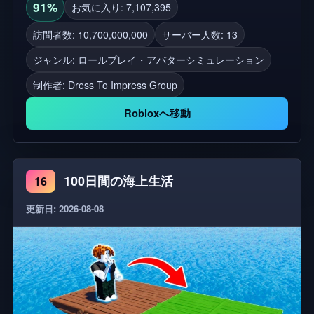
着こなしをしたり、新しい友達を作ったり、ドレ
91%
お気に入り: 7,107,395
ス・トゥ・インプレスのファッションワールドでオ
訪問者数: 10,700,000,000
サーバー人数: 13
シャレの達人への道を極めましょう！ 💖 👍 マーク
ジャンル: ロールプレイ・アバターシミュレーション
を押して「いいね」するか⭐マークを押してお気に
入り登録してください！ タグ: ファッション, 着せ替
制作者:
Dress To Impress Group
え, コーディネート, ファッションショー, モデル,
Robloxへ移動
roblox アイコン, コンテスト, オシャレ, DTI 💖
100日間の海上生活
16
更新日: 2026-08-08