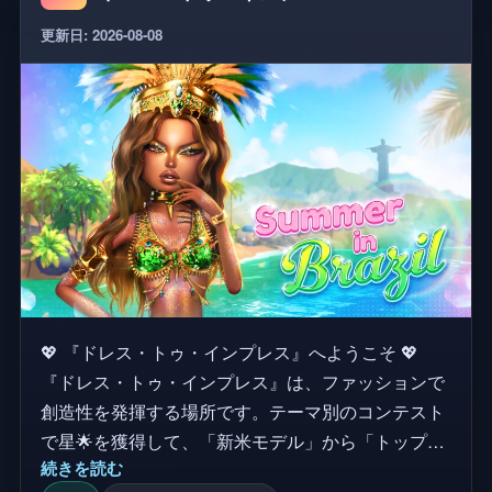
更新日: 2026-08-08
💖 『ドレス・トゥ・インプレス』へようこそ 💖
『ドレス・トゥ・インプレス』は、ファッションで
創造性を発揮する場所です。テーマ別のコンテスト
で星🌟を獲得して、「新米モデル」から「トップモ
続きを読む
デル」 🌟のランクに登りつめましょう。自分らしい