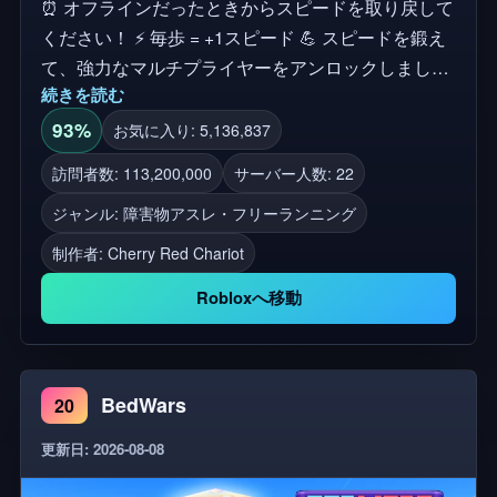
⏰ オフラインだったときからスピードを取り戻して
ください！ ⚡ 毎歩 = +1スピード 💪 スピードを鍛え
て、強力なマルチプライヤーをアンロックしましょ
続きを読む
う！ 👥 友達や他のプレイヤーとレースをしよう！
🌍 世界で最速になろう！ 🎧 ASMRのバイブが含ま
93%
お気に入り: 5,136,837
れています✨ 💝 オーナーをフォローしてください：
訪問者数: 113,200,000
サーバー人数: 22
https://www.roblox.com/users/1100110617/profile 🔑
ジャンル: 障害物アスレ・フリーランニング
タグ: スピード、キーボード、キャンディ、チョコ
レート、ASMR、オビー、脱出、パルクール、マル
制作者:
Cherry Red Chariot
チプレイヤー、レース、競争力、満足感、リラック
Robloxへ移動
ス、物理学、ラグドール、チャレンジ、スピードラ
ン、スライム
BedWars
20
更新日: 2026-08-08