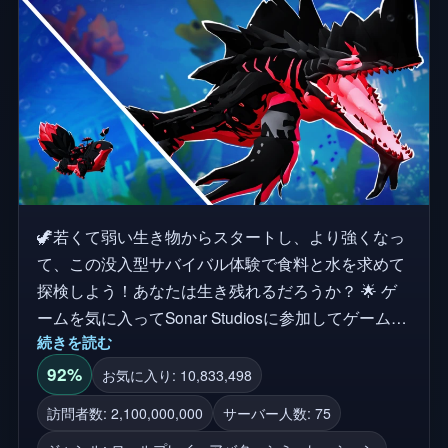
🦖若くて弱い生き物からスタートし、より強くなっ
て、この没入型サバイバル体験で食料と水を求めて
探検しよう！あなたは生き残れるだろうか？ 🌟 ゲ
ームを気に入ってSonar Studiosに参加してゲーム内
続きを読む
報酬を手に入れよう! 🎮 ゲーム内でKを押してコン
トロールを見ることができます! 今週追加! Shiziyou
92%
お気に入り: 10,833,498
🧨月間ミッション！ Qurugosk 🦴リモデリング！ 🦑
訪問者数: 2,100,000,000
サーバー人数: 75
でさまざまなクリーチャーになりきってプレーしよ