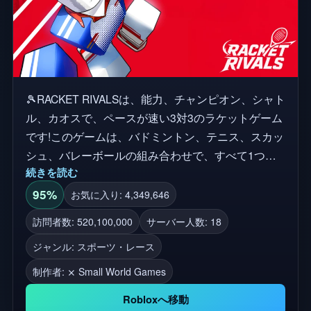
🎾RACKET RIVALSは、能力、チャンピオン、シャト
ル、カオスで、ペースが速い3対3のラケットゲーム
です!このゲームは、バドミントン、テニス、スカッ
シュ、バレーボールの組み合わせで、すべて1つに
続きを読む
巻き込まれています! コントロール: スイング - 左ク
リック パワースウィング - (長押し) 左クリック セッ
95%
お気に入り: 4,349,646
ト - E ダッシュ - Q 能力 - 1 覚醒 - 2 エモート - V バ
訪問者数: 520,100,000
サーバー人数: 18
ブル - B 素晴らしい能力を持つ精霊をアンロック
ジャンル: スポーツ・レース
し、強力なラケットを召喚し、クレイジーな最後通
牒を与える覚醒をゲットしよう! Small World Games
制作者:
⨯ Small World Games
の❤️を使って作成
Robloxへ移動