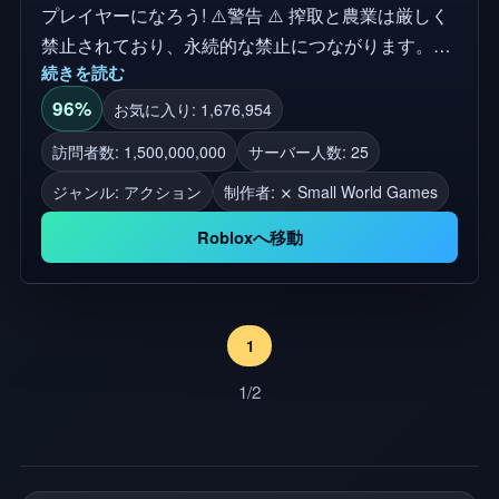
プレイヤーになろう! ⚠️警告 ⚠️ 搾取と農業は厳しく
禁止されており、永続的な禁止につながります。私
続きを読む
たちは私たちの禁止に上訴しません 📱💻 デスクト
ップ、コンソール、モバイル、タブレットプレイヤ
96%
お気に入り: 1,676,954
ーをサポート 🏆 ボーナスのためにグループに「い
訪問者数: 1,500,000,000
サーバー人数: 25
いね」して参加する そして無料のVIPサーバー!
ジャンル: アクション
制作者:
⨯ Small World Games
Small World Gamesの❤️を使って作成 タグ: ミニゲー
ム, バトルゲーム, pvp, マルチプレイヤー, スキル, ド
Robloxへ移動
ッジボール, スポーツ, モバイル, コンソール, xbox,
pc, ボール
1
1/2