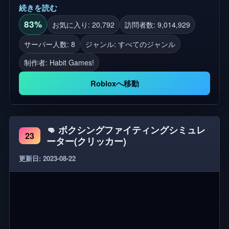
続きを読む
分のアドベンチャーを作成してください! ⭐ 友達と
戦車の波と戦う! ⭐ 難しいボスを倒す ⭐ クラフト機
83%
お気に入り: 20,792
訪問者数: 9,014,929
器 ⭐ たくさんのカスタム戦車としてプレイ! ⭐ タン
サーバー人数: 8
ジャンル: すべてのジャンル
クペットを獲得し、それらをゴールデンにする ⭐ ペ
制作者:
Habit Games!
ットの孵化 コードは5000いいね! ✨ 機能: 40+ ペッ
ト + クリック + 装備の収集 + 合併 + 進化 + 宝石 +
Robloxへ移動
10種類以上の戦車でプレイ! 💥 タンクをアップグレ
ードし、収集する20種類以上のタンクで敵と戦う!
[アップデート、EARLY SNEAK PEEK、およびベー
👊 ボクシングファイティングシミュレ
タテストのためにグループに参加]
23
ーター(クリッカー)
更新日: 2023-08-22