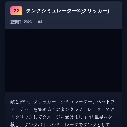
トし、早くもピークのピークを迎え、ベータ版] こ
タンクシミュレーターX(クリッカー)
22
のゲームには、独立した広告とスポンサー付きコン
テンツが含まれている場合があります。すべての独
更新日: 2023-11-04
立した広告、およびスポンサー付きコンテンツを含
むコンテンツは、ゲームtheの開発チームによって開
発、アップロード、または公開されています。すべ
ての分析はスタジオによって収集されます。 🔔ゲー
ムアップデートはフォローしよう!🔔
敵と戦い、クリッカー、シミュレーター、ペットフ
ィーチャーを集めるこのタンクシミュレーターで速
くクリックしてダメージを受けましょう! 世界を探
検し、タンクバトルシミュレータでタンクとして自