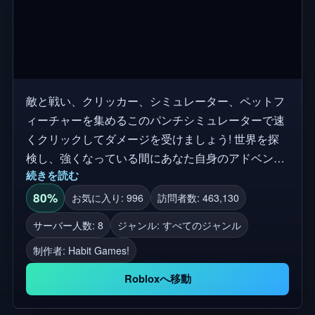
敵と戦い、クリッカー、シミュレーター、ペットフ
ィーチャーを集めるこのパンチシミュレーターで速
くクリックしてダメージを受けましょう! 世界を探
検し、強くなっている間にあなた自身のアドベンチ
続きを読む
ャーを作成してください! ⭐ 友達と敵の波と戦う! ⭐
難しいボスを倒す ⭐ クラフト機器 ⭐ 40個以上の手
80%
お気に入り: 996
訪問者数: 463,130
袋を集める! ⭐ ペットを見つけて、それらを黄金と
サーバー人数: 8
ジャンル: すべてのジャンル
虹にする ⭐ ペットを孵化させ、HUGEsを見つける
制作者:
Habit Games!
コードは5000いいね! ✨ 機能: 40+ ペット + クリック
+ 装備の収集 + 合併 + 進化 + 宝石 + 孵化! 💥 クリッ
Robloxへ移動
クして強くなり、最高の手袋を集める [アップデー
ト、EARLY SNEAK PEEK、およびベータテストのた