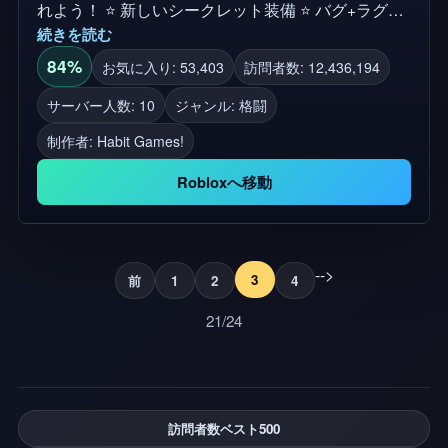
れよう！ ⭐ 新しいシークレット装備 ⭐ バグ+ラグの
続きを読む
修正！ コード: ようこそ 4K件のいいね 6K いいね ア
ップデートのような！ご支援ありがとうございます!
84%
お気に入り: 53,403
訪問者数: 12,436,194
✨ 特徴:40種類以上のペットを集めよう + ゴールデ
サーバー人数: 10
ジャンル: 格闘
ンペット + 装備 + 合成 + 進化 + ジェム + 25種類以
制作者:
Habit Games!
上の戦車で遊べる! 💥 戦車をアップグレードして、
20種類以上の戦車を集めて敵と戦いましょう！ 世界
Robloxへ移動
を探検し、戦車バトルシミュレーターで戦車として
自分だけのアドベンチャーを作りましょう！ [グル
ープに参加して、アップデート、早期スニークピー
-->
ク、ベータテストに参加してください] [アップデー
3
前
1
2
4
ト 3] -プレイ可能な新戦車3種 -新しいタンクペット
21/24
10体 -新ゾーン！ + バグ修正 🔔 ゲームの最新情報を
フォローしてください！🔔
訪問者数ベスト500