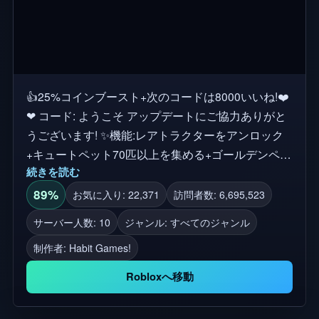
👍25%コインブースト+次のコードは8000いいね!❤️
❤ コード: ようこそ アップデートにご協力ありがと
うございます! ✨機能:レアトラクターをアンロック
+キュートペット70匹以上を集める+ゴールデンペッ
続きを読む
ト+装備品+融合+進化+ジェム 🚜トラクターをアッ
プグレードして新しい作物を育てよう! 農業シミュ
89%
お気に入り: 22,371
訪問者数: 6,695,523
レータのトラクターとして、世界を探検して自分だ
サーバー人数: 10
ジャンル: すべてのジャンル
けの冒険を作ろう! ==アップデート5== ✨2つの新し
制作者:
Habit Games!
いトラクター ✨2つの新しいゾーン(ワイルドウエス
ト+スペース)! ✨12匹の新しいペット! 新しいマシン:
Robloxへ移動
✨パワーコア-洞窟ゾーンで見つける ✨装備品ショッ
プ-ファームゾーン [グループに参加してアップデー