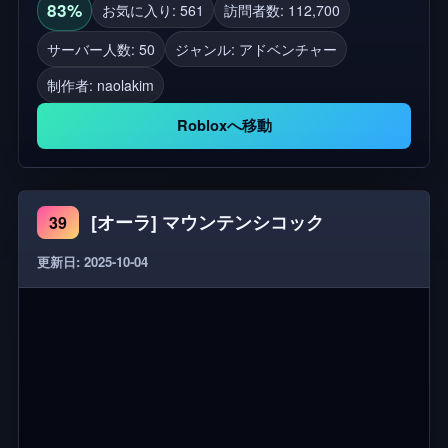
たり。 IUの歌を聴きながら、マップのあちこちで彼
83%
お気に入り: 561
訪問者数: 112,700
女の限定写真をお楽しみください。 📸 自撮り棒を
サーバー人数: 50
ジャンル: アドベンチャー
使って特別な瞬間を写真に収めよう。 📝 IUと
制作者:
naolakim
UAENA仲間への思い出として、サインテキストに甘
いメッセージを残してください。 この場所は、リラ
Robloxへ移動
ックスし、時間を共有し、IUへの愛を祝うために作
られました💖。 奈尾山に登って、他のUAENAと不
思議な体験をする準備はできていますか？🌙✨
[オーラ] マウンテンシコック
39
更新日: 2025-10-04