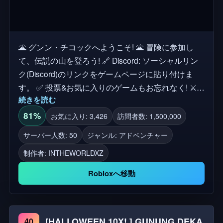
🌋 グンン・チコックへようこそ! 🌋 冒険に参加し
て、伝説の山を登ろう! 🔗 Discord: ソーシャルリン
ク(Discord)のリンクをゲームページに貼り付けま
す。 ✅ 投票&お気に入りのゲームもお忘れなく! ⚔️
続きを読む
詐欺師/ハッカーがいる場合は、Discord Gunung
Cicokで報告を続けることができます。 👤忘れず
81%
お気に入り: 3,426
訪問者数: 1,500,000
に、所有者のゲーム ni di Roblox
サーバー人数: 50
ジャンル: アドベンチャー
→(@INTHEWORLDXZ))をフォローして、最新のア
制作者:
INTHEWORLDXZ
ップデートとプロジェクトを入手してください! 🔥
楽しんで、あなたが最高の登山者であることを証明
Robloxへ移動
してください! 🔥
[HALLOWEEN 10X! ] GUNUNG DEKA
40