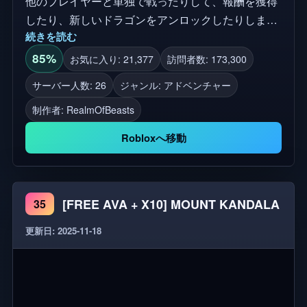
他のプレイヤーと単独で戦ったりして、報酬を獲得
したり、新しいドラゴンをアンロックしたりしまし
続きを読む
ょう。 📱💻 このゲームは、コンソールとVRを除く
すべてのRobloxサポートプラットフォームと互換性
85%
お気に入り: 21,377
訪問者数: 173,300
があります。 Realm of Beastsは現在ベータ段階です
サーバー人数: 26
ジャンル: アドベンチャー
ので、バグや不具合を期待してください。しかし、
制作者:
RealmOfBeasts
私たちは引き続き改善に取り組んでいます。 👾バグ
を報告し、最新の情報/アップデートを最新の状態に
Robloxへ移動
保つために、コミュニティに参加してください! 💗
この経験を楽しんだ場合は、ゲームに「お気に入
り」と「フォロー」と「いいね」を入れてくださ
[FREE AVA + X10] MOUNT KANDALA
35
い。 PCコントロール: V - ドラゴンを呼ぶ C - 走る E
- マウントドラゴン X - 離陸/着陸 F - 火 タグ: ドラゴ
更新日: 2025-11-18
ン, 獣, 王座のゲーム, ドラゴンの家, ロールプレース,
rp, pvp, アドベンチャー, ファンタジー, daenerys
targaryen, jon snow, リングの王, ホビット, 中世