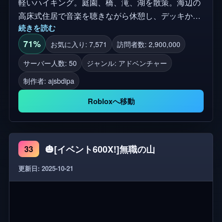
軽いハイキング。庭園、橋、滝、湖を散策。海辺の
高床式住居で音楽を聴きながら休憩し、デッキから
続きを読む
イルカを眺める。山の田んぼを通り抜け、写真を撮
る。ワニは湖畔のマスコット。写真を撮ったり、ぶ
71%
お気に入り: 7,571
訪問者数: 2,900,000
らぶらするのに最適。 目的地 頂上に到着。夕日を
サーバー人数: 50
ジャンル: アドベンチャー
楽しむ。瞬間をとらえる。 特徴 一緒に乗るために
制作者:
ajsbdipa
友人を運ぶ。 Shift + Cでフリーカム。 庭の小道、木
の橋、滝、湖。 ビーチフロントの高床式住居とアン
Robloxへ移動
ビエント・ミュージック。 ビーチデッキから見える
イルカのスポット。 山の棚田。 噴水広場、ピナク
ル像、フォトスポット。 軽いインタラクションのた
🎃[イベント600X!]無職の山
33
めのワニのマスコット。 モバイル最適化。ポテトケ
ータイ用に軽量化。 コントロール Roblox標準：タ
更新日: 2025-10-21
ッチ、キーボード、ゲームパッド。