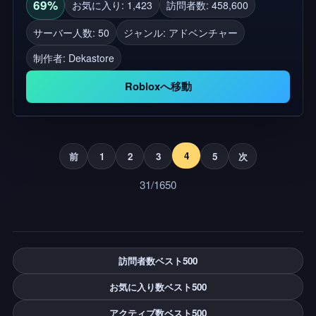
トレイルにも、集中力と忍耐力が試される障害物が
69%
お気に入り: 1,423
訪問者数: 458,600
いっぱい。 🏔️ 壮大なピーク → 旅を制覇した者には
サーバー人数: 50
ジャンル: アドベンチャー
荘厳なご褒美が。 🕺 エモーション → 勝利を祝った
制作者:
Dekastore
り、旅の途中で冗談を言い合ったり。 🤝 キャリー
システム → 友達を頂上まで持ち上げたり、一緒に
Robloxへ移動
奈落の底に落ちたりできる 😈 Trolling Mode (荒らし
モード) → 他人の道をめちゃくちゃにする自由 👑
DEKA VIP Gamepass → 特典を楽しみ、誰が本当の
山の王者かを示そう ⚠️ 監視されるバグ： プレイヤ
4
前
1
2
3
5
次
ーが頻繁に何度も死ぬとパフォーマンスが低下する
31/1650
🔧 旅はまだ完璧ではないが、細部に至るまで取り組
んでいる。 ~プレイしてくれてありがとう
訪問者数ベスト500
お気に入り数ベスト500
アクティブ数ベスト500