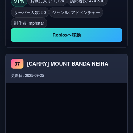
91%
お気に入り: 1,124
訪問者数: 474,500
ます! アップデートログ 友達が山に登るのを手伝う
サーバー人数: 50
ジャンル: アドベンチャー
アニメーション表現のサポート カメラモード(今の
制作者:
mphstar
ところPCのみ) 音楽コントロール(まだ開発段階) UI
を隠す 遅延訂正
Robloxへ移動
[CARRY] MOUNT BANDA NEIRA
37
更新日: 2025-09-25