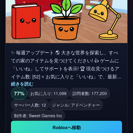
✨ 毎週アップデート 🌎 大きな世界を探索し、すべ
ての家のアイテムを見つけてください! 👍 ゲームに
「いいね」してサポートを表示! 🏆 現在見つけるア
イテム数: [52] ⭐ お気に入りと「いいね」で、最新の
続きを読む
食べ物や機能の最新情報を入手できます! 🚨 プライ
ベートサーバーが無料になりました!ロールプレイ、
77%
お気に入り: 11,098
訪問者数: 177,200
単独でアイテムを集める、または友達と楽しめるよ
サーバー人数: 12
ジャンル: アドベンチャー
うになりました!
制作者:
Sweet Games Inc
Robloxへ移動