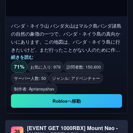
バンダ・ネイラ山 バンダ火山はマルク島バンダ諸島
の自然の象徴の一つで、バンダ・ネイラ島の真向か
いにあります。この地図は、バンダ・ネイラ島に行
きたいけど、まだ行ったことがない人のために作ら
続きを読む
れたもので、バンダ・ネイラ島の雰囲気を感じるこ
とができる！ 新しい登山者の皆さん、冒険を楽しん
71%
お気に入り: 979
訪問者数: 150,600
でください！🌄。 仲間と一緒にバンダ火山の頂上を
サーバー人数: 50
ジャンル: アドベンチャー
制覇するスリルを感じてください。難易度の高いハ
制作者:
Apriansyahav
イキングコースを探索し、美しい景色を楽しみまし
ょう！ 主な機能 ❤️ 友達と一緒に 🌲 見事な自然景観
Robloxへ移動
- 木々、川、バンダ・ネイラの美しい雰囲気。 👣 複
数のトレイルオプション 友人や女友達とハングアウ
ト - 友人をハイキングに連れて行き、冒険を楽しみ
[EVENT GET 1000RBX] Mount Nao -
ましょう。 🥾 リアルなハイキング - 様々な地形でハ
38