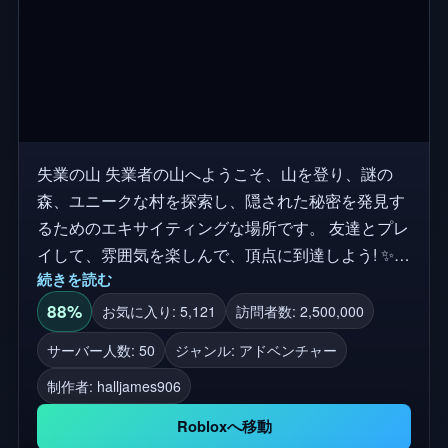
失業の山 失業者の山へようこそ、山を登り、謎の
森、ユニークな村を探索し、隠された秘密を発見す
るためのエキサイティングな場所です。 友達とプレ
イして、雰囲気を楽しんで、頂点に到達しよう! ✨主
続きを読む
な特徴: 運搬システム 💃 エモート 🌲秘密の森 🏚 ユニ
コーン・ビレッジ (Quest Coming Soon) 🗿光る彫刻
88%
お気に入り: 5,121
訪問者数: 2,500,000
💠オーラシステム 🎵 音楽プレイリスト 🛒
サーバー人数: 50
ジャンル: アドベンチャー
Gamepassショップ ✨「冒険は始まったばかりだ!」
制作者:
halljames906
✨ タグ: mountain, climbing, hiking, obby, adventure,
explore, indonesia, village, forest, mountain, cave,
Robloxへ移動
multiplayer, roleplay, fun, exciting, secret