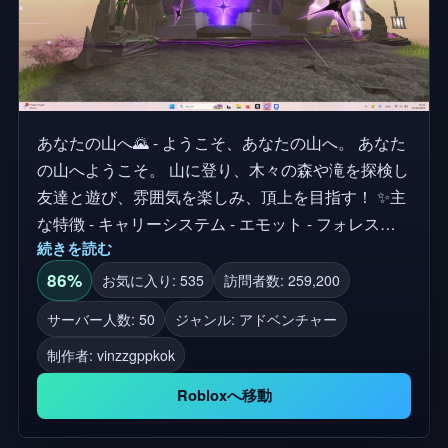
あなたの山へ🌄 - ようこそ、あなたの山へ。 あなた
の山へようこそ。 山に登り、木々の森や滝を探検し
友達と遊び、雰囲気を楽しみ、頂上を目指す！ ✨主
な特徴 - キャリーシステム - エモット - フォレスト -
続きを読む
プレイミュージック - サミット・オーラ - ゲームパ
スショップ - クラブ - クローンアバ - 10個のチェッ
86%
お気に入り: 535
訪問者数: 259,200
クポイント あなたの冒険は始まったばかりです。
サーバー人数: 50
ジャンル: アドベンチャー
制作者:
vinzzgppkok
Robloxへ移動