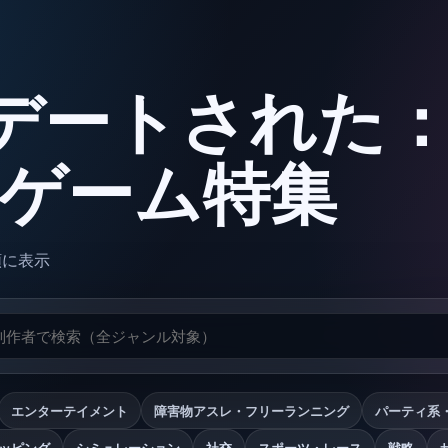
デートされた
oxゲーム特集
順に表示
エンターテイメント
障害物アスレ・フリーランニング
パーティ系
ッピング
シミュレーション
社交
スポーツ・レース
戦略