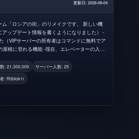
更新日: 2026-08-04
「ロシアの街」のリメイクです。 新しい機
アップデート情報を書くようになりました） -
ました（VIPサーバーの所有者はコマンドに無料でア
階の屋根に登れる機能 -现在、エレベーターの入り
広告が追加されました。ゲームをサポートしたい
ください。
: 21,300,000
サーバー人数: 25
者:
R0blok1r