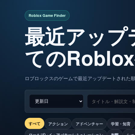
最近アップ
てのRobl
ロブロックスのゲームで最近アップデートされた
すべて
アクション
アドベンチャー
学習・知育
ロールプレイ・アバターシミュレーション
射撃
ショ