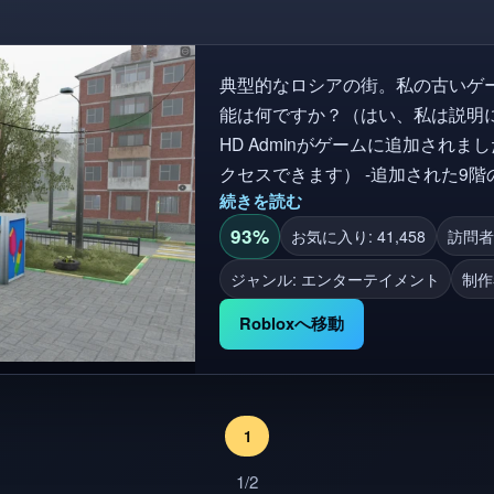
典型的なロシアの街。私の古いゲーム
能は何ですか？（はい、私は説明に
HD Adminがゲームに追加され
クセスできます） -追加された9
続きを読む
口には機能する電話があります -
場合は、ポータルにアクセスして
93%
お気に入り: 41,458
訪問者数
ジャンル: エンターテイメント
制作
Robloxへ移動
1
1/2