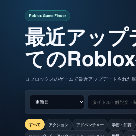
最近アップ
てのRobl
ロブロックスのゲームで最近アップデートされた
すべて
アクション
アドベンチャー
学習・知育
ロールプレイ・アバターシミュレーション
射撃
ショ