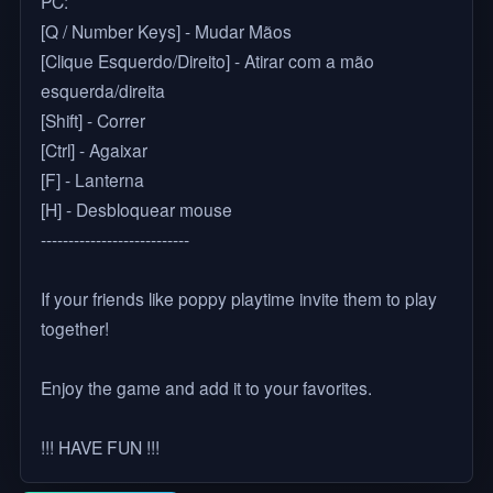
PC:
[Q / Number Keys] - Mudar Mãos
[Clique Esquerdo/Direito] - Atirar com a mão
esquerda/direita
[Shift] - Correr
[Ctrl] - Agaixar
[F] - Lanterna
[H] - Desbloquear mouse
---------------------------
If your friends like poppy playtime invite them to play
together!
Enjoy the game and add it to your favorites.
!!! HAVE FUN !!!