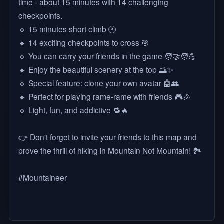
time - about 15 minutes with 14 challenging
checkpoints.
🔹 15 minutes short climb 🕐
🔹 14 exciting checkpoints to cross 🎯
🔹 You can carry your friends in the game 🧑‍🤝‍🧑💪
🔹 Enjoy the beautiful scenery at the top 🌅✨
🔹 Special feature: clone your own avatar 🤖👥
🔹 Perfect for playing rame-rame with friends 🎮🎉
🔹 Light, fun, and addictive 🔁🔥
👉 Don't forget to invite your friends to this map and
prove the thrill of hiking in Mountain Not Mountain! 🏞️
#Mountaineer