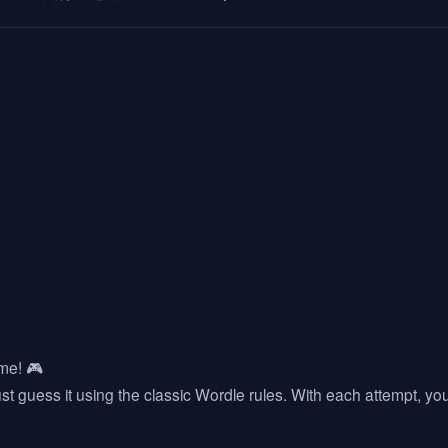
ame! 🎮
t guess it using the classic Wordle rules. With each attempt, you’