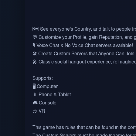
🗺️ See everyone's Country, and talk to people f
💬 Customize your Profile, gain Reputation, and
🎙️ Voice Chat & No Voice Chat servers available!
🛠️ Create Custom Servers that Anyone Can Join t
🎤 Classic social hangout experience, reimagined
Supports:
🖥️ Computer
📱 Phone & Tablet
🎮 Console
🥽 VR
This game has rules that can be found in the co
The Custom Servers must be made ingame for oth