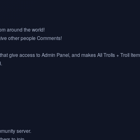
rom around the world!
 give other people Comments!
hat give access to Admin Panel, and makes All Trolls + Troll It
.
mmunity server.
ers to join.