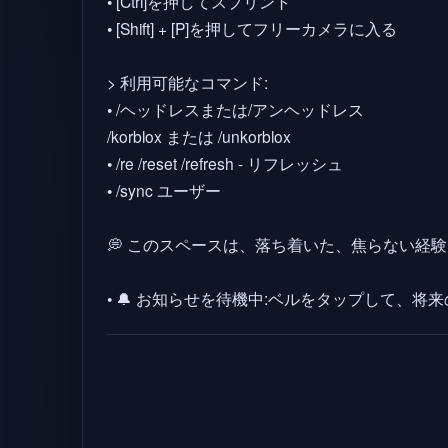
• [Ctrl]を押してスプリント
• [Shift] + [P]を押してフリーカメラに入る
> 利用可能なコマンド:
• /ヘッドレスまたは/アンヘッドレス
/korblox または /unkorblox
• /re /reset /refresh - リフレッシュ
• /sync ユーザー
💭 このスペースは、落ち着いた、焦らない
• 🔔 お知らせを待機中:ベルをタップして、