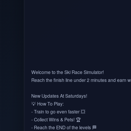
Welcome to the Ski Race Simulator!
Reach the finish line under 2 minutes and earn w
New Updates At Saturdays!
💡 How To Play:
- Train to go even faster 💥
- Collect Wins & Pets! 🏆
- Reach the END of the levels 🏁