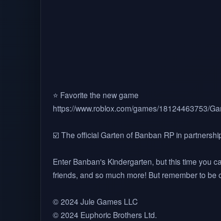
⭐ Favorite the new game
https://www.roblox.com/games/18124463753/Ga
☑️ The official Garten of Banban RP in partnershi
Enter Banban's Kindergarten, but this time you c
friends, and so much more! But remember to be ca
© 2024 Jule Games LLC
© 2024 Euphoric Brothers Ltd.