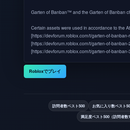
Garten of Banban™ and the Garten of Banban cha
Certain assets were used in accordance to the Attr
[https://devforum.roblox.com/t/garten-of-banban-r
[https://devforum.roblox.com/t/garten-of-banban-2
[https://devforum.roblox.com/t/garten-of-banban-3
Robloxでプレイ
訪問者数ベスト500
お気に入り数ベスト50
満足度ベスト500（訪問者数1