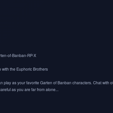
rten-of-Banban-RP-X
p with the Euphoric Brothers
an play as your favorite Garten of Banban characters. Chat with 
reful as you are far from alone...