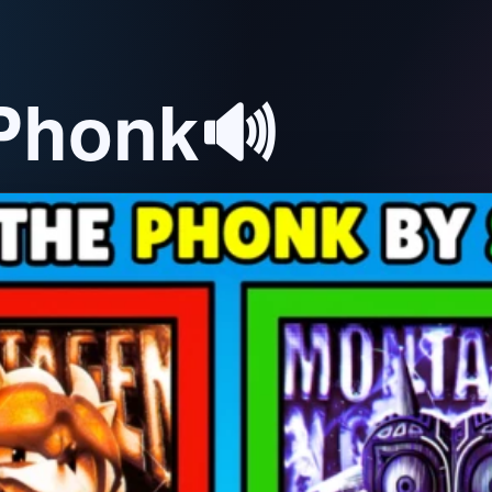
Phonk🔊