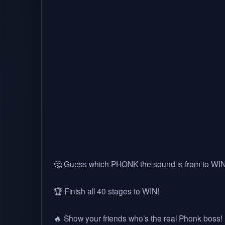
🤔 Guess which PHONK the sound is from to WIN
🏆 Finish all 40 stages to WIN!
🔥 Show your friends who’s the real Phonk boss!