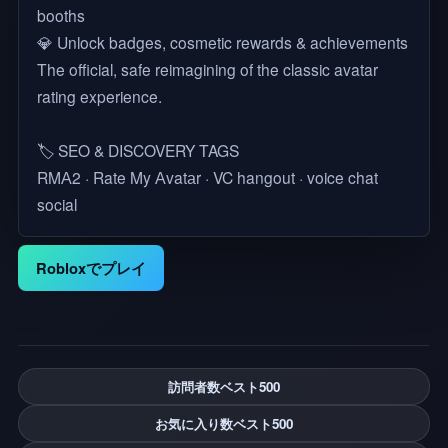
booths
💎 Unlock badges, cosmetic rewards & achievements
The official, safe reimagining of the classic avatar
rating experience.
🏷️ SEO & DISCOVERY TAGS
RMА2 · Rate My Аvatаr · VC hangout · voice chat
social
Robloxでプレイ
訪問者数ベスト500
お気に入り数ベスト500