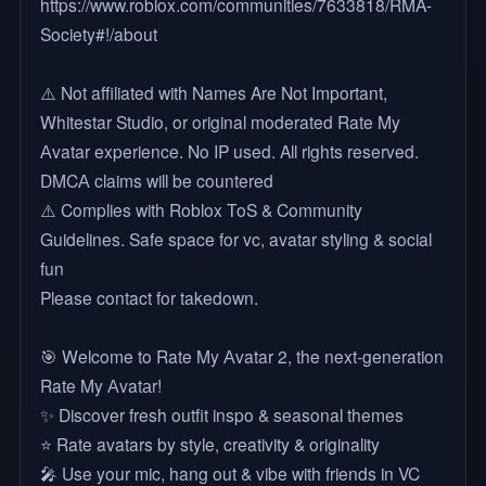
https://www.roblox.com/communities/7633818/RMA-
Society#!/about
⚠️ Not affiliated with Names Are Not Important,
Whitestar Studio, or original moderated Rate My
Аvatar experience. No IP used. All rights reserved.
DMCА claims will be countered
⚠️ Complies with Roblox ToS & Community
Guidelines. Safe space for vc, avatar styling & social
fun
Please contact for takedown.
🎯 Welcome to Rate My Аvatar 2, the next-generation
Rate My Аvatаr!
✨ Discover fresh outfit inspo & seasonal themes
⭐ Rate avatars by style, creativity & originality
🎤 Use your mic, hang out & vibe with friends in VC