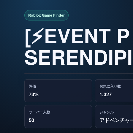
[⚡EVENT P
SERENDIP
評価
お気に入り数
73%
1,327
サーバー人数
ジャンル
50
アドベンチャ