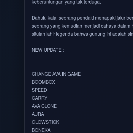
keberuntungan yang tak terduga.
Dahulu kala, seorang pendaki menapaki jalur b
seorang yang kemudian menjadi cahaya dalam hidu
situlah lahir legenda bahwa gunung ini adalah s
NEW UPDATE :
CHANGE AVA IN GAME
BOOMBOX
SPEED
CARRY
AVA CLONE
AURA
GLOWSTICK
BONEKA