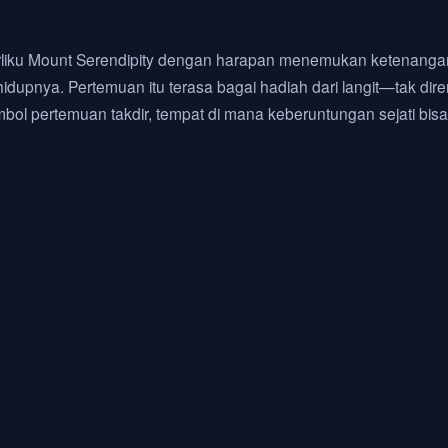
erliku Mount Serendipity dengan harapan menemukan ketenangan
pnya. Pertemuan itu terasa bagai hadiah dari langit—tak direnc
imbol pertemuan takdir, tempat di mana keberuntungan sejati bis