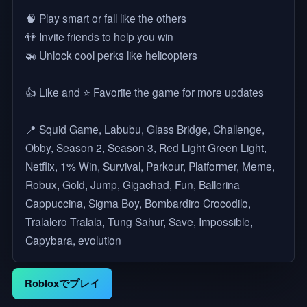
🧠 Play smart or fall like the others
👫 Invite friends to help you win
🚁 Unlock cool perks like helicopters
👍 Like and ⭐️ Favorite the game for more updates
📍 Squid Game, Labubu, Glass Bridge, Challenge,
Obby, Season 2, Season 3, Red Light Green Light,
Netflix, 1% Win, Survival, Parkour, Platformer, Meme,
Robux, Gold, Jump, Gigachad, Fun, Ballerina
Cappuccina, Sigma Boy, Bombardiro Crocodilo,
Tralalero Tralala, Tung Sahur, Save, Impossible,
Capybara, evolution
Robloxでプレイ