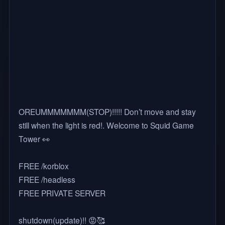
OREUMMMMMMM(STOP)!!!!! Don’t move and stay
still when the light is red!. Welcome to Squid Game
Tower 👀
FREE /korblox
FREE /headless
FREE PRIVATE SERVER
shutdown(update)!! 😡🥰