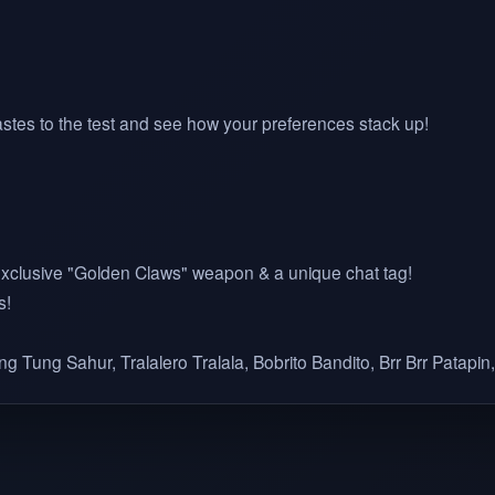
stes to the test and see how your preferences stack up!
 exclusive "Golden Claws" weapon & a unique chat tag!
s!
ung Tung Sahur, Tralalero Tralala, Bobrito Bandito, Brr Brr Patapi