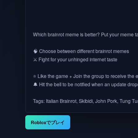
Which brainrot meme is better? Put your meme ta
🧠 Choose between different brainrot memes
⚔️ Fight for your unhinged internet taste
⭐ Like the game + Join the group to receive the
🔔 Hit the bell to be notified when an update drop
Tags: Italian Brainrot, Skibidi, John Pork, Tung T
Robloxでプレイ