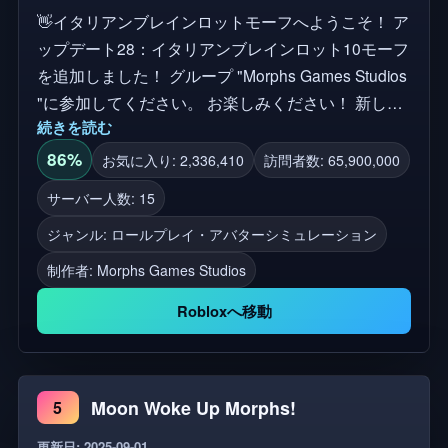
👋イタリアンブレインロットモーフへようこそ！ ア
ップデート28：イタリアンブレインロット10モーフ
を追加しました！ グループ "Morphs Games Studios
"に参加してください。 お楽しみください！ 新しい
続きを読む
アップデートのために「いいね！」と「お気に入
り」をお忘れなく！ 合計モーフ数: 249 イタリアン
86%
お気に入り: 2,336,410
訪問者数: 65,900,000
ブレインロット, ブレインロットミーム, 愛イタリア
サーバー人数: 15
の動物, tiktokミーム, バイラルミーム, tralalero tralala,
ジャンル: ロールプレイ・アバターシミュレーション
bombardiro crocodilo, brr brr patapim, trippi troppi, バ
レリーナcapuchina, カプチーノassassino, チンパン
制作者:
Morphs Games Studios
ジーニbananini, trulimero trulicina, lirili larila、
Robloxへ移動
mousarini pistolini, piccione macchina, sovieto
elephino, frigo camello, boneca ambalabu, ai meme,
absurd humor, meme trend 2025, tiktok trend, surreal
meme, anthropomorphic animals, brainrot roleplay,
Moon Woke Up Morphs!
5
brainrot rp, morphs, meme rp, roblox rp, roblox
更新日: 2025-09-01