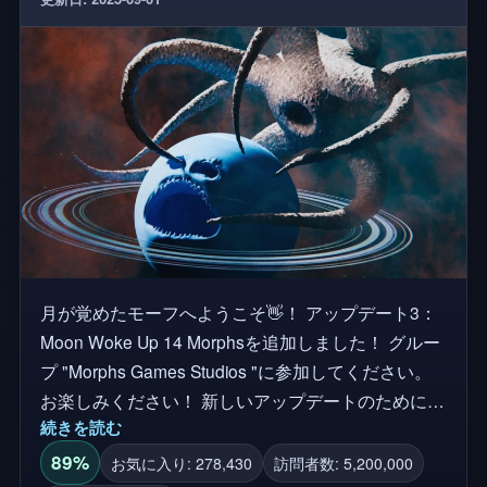
morphs
月が覚めたモーフへようこそ👋！ アップデート3：
Moon Woke Up 14 Morphsを追加しました！ グルー
プ "Morphs Games Studios "に参加してください。
お楽しみください！ 新しいアップデートのために
続きを読む
「いいね！」と「お気に入り」をお忘れなく！ 合計
モーフ数: 40 月が起きる, 月が起きる, 月が起きるト
89%
お気に入り: 278,430
訪問者数: 5,200,000