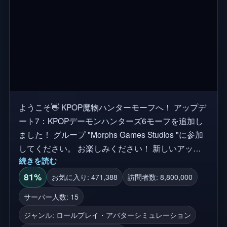
ようこそ👋 KPOP魔物ハンターモーフへ！ アップデ
ート7：KPOPデーモンハンターズ6モーフを追加し
ました！ グループ "Morphs Games Studios "に参加
してください。 お楽しみください！ 新しいアップ
続きを読む
デートのために「いいね！」と「お気に入り」をお
忘れなく！ 合計モーフ数: 56 Rumi, Mira, Zoey, Jinu,
81%
お気に入り: 471,388
訪問者数: 8,800,000
AbbySaja, BabySaja, MysterySaja, RomanceSaja,
サーバー人数: 15
Derpy, Sussie, Bobby, Celine, Miyeong Ryu, Gwi-Ma,
ジャンル: ロールプレイ・アバターシミュレーション
Healer Han, KPop魔物ハンター, KPop魔物ハンター