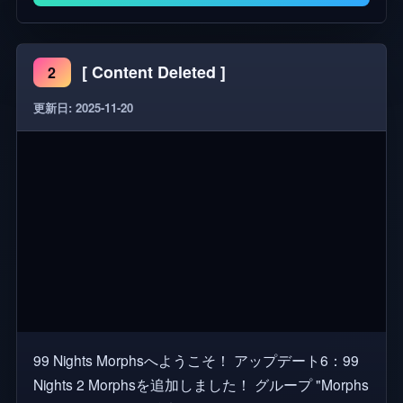
ーフ、ハギー・ワギー、マミー・ロングレッグス、
ボクシー・ブー、キッシー・ミッシー、キャットナ
ップ、バンゾー・バニー、PJ、 プロトタイプ、ドー
[ Content Deleted ]
2
イ、ヤルナビ、マルチプレイヤーホラー、ジャンプ
更新日: 2025-11-20
スケア、脱出ゲーム、オビー、工場ゲーム、サバイ
バル、Robloxホラー、Roblox RP、トレンド、最高
のホラーゲーム、最も怖いゲーム、友達と楽しむ
99 Nights Morphsへようこそ！ アップデート6：99
Nights 2 Morphsを追加しました！ グループ "Morphs