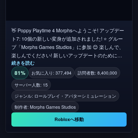
👋 Poppy Playtime 4 Morphsへようこそ! アップデー
ト7: 10個の新しい変身が追加されました! ⭐ グルー
プ「Morphs Games Studios」に参加 😊 楽しんで、
楽しんでください! 新しいアップデートのために
続きを読む
「いいね」と「お気に入り」を忘れないでください!
合計モルフ: 82 ゲームはファンメイドです。すべて
81%
お気に入り: 377,494
訪問者数: 8,400,000
のクレジットがモブエンターテインメントに!問題が
サーバー人数: 15
発生した場合は、お問い合わせください。 Poppy
ジャンル: ロールプレイ・アバターシミュレーション
Playtime 4、ホラーゲーム、ホラーゲーム、インデ
ィーホラー、チャプター4、新しいアップデート、
制作者:
Morphs Games Studios
アドベンチャー、パズルホラー、ロールプレイ、モ
Robloxへ移動
ルフ、モルフ、モンスターモルフ、ハッピーウッギ
ー、マミーロングレッグ、ボクシーボク、キッシー