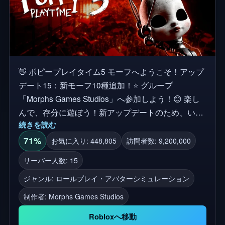
👋 ポピープレイタイム5 モーフへようこそ！アップ
デート15：新モーフ10種追加！⭐ グループ
「Morphs Games Studios」へ参加しよう！😊 楽し
んで、存分に遊ぼう！新アップデートのため、いい
続きを読む
ねとお気に入り登録を忘れずに！ 総モーフ数：151
クレジット：本作品はファンメイドゲームであり、
71%
お気に入り: 448,805
訪問者数: 9,200,000
Mob Entertainmentが完全な所有権を有します。お気
サーバー人数: 15
に入りのキャラクターの世界に没入したいファンの
ジャンル: ロールプレイ・アバターシミュレーション
ために開発しました！ ポピープレイタイム4、ホラ
ーゲーム、怖いゲーム、インディーホラー、第4
制作者:
Morphs Games Studios
章、新アップデート、アドベンチャー、パズルホラ
Robloxへ移動
ー、ロールプレイ、モーフ、モーフ、モンスターモ