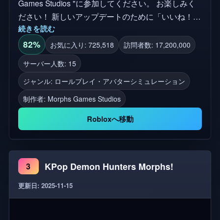
Games Studios "に参加してください。 お楽しみく
ださい！ 新しいアップデートのために「いいね！」
続きを読む
と「お気に入り」をお忘れなく！ 合計モーフ数: 45
森の99の夜, 森の99の夜モーフ, 森の99の夜ロールプ
82%
お気に入り: 725,518
訪問者数: 17,200,000
レイ, 森の99の夜モーフロールプレイ, 森の99の夜ゲ
サーバー人数: 15
ーム, 森の99の夜キャラクター, 森の99の夜アップデ
ジャンル: ロールプレイ・アバターシミュレーション
ート, 森の99の夜RP, 森の99の夜モーフ, 森の99の夜
RP、森のモーフ, 森のロールプレイ, 森の生き物, 鹿
制作者:
Morphs Games Studios
のモーフ, 狼のモーフ, 狐のモーフ, 熊のモーフ, フク
Robloxへ移動
ロウのモーフ, ウサギのモーフ, 呪われたモーフ, ホ
ラーモーフ, 森のホラーRP, 不気味な森, 夜の生き物,
シュールモーフ, AI動物, AIモーフ, Robloxモーフ,
Robloxロールプレイ, 99ナイツアップデート6
KPop Demon Hunters Morphs!
3
更新日: 2025-11-15