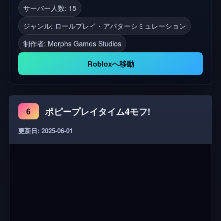
レンド, 月が起きるミーム, 月が起きるRP, 月が起き
サーバー人数: 15
るモーフ, 満月が起きる, 月が起きるミーム, 月が起
ジャンル: ロールプレイ・アバターシミュレーション
きるホラー, 宇宙の月が起きる, 月が起きるロールプ
レイ, 月が起きるモーフ, RP
制作者:
Morphs Games Studios
Robloxへ移動
ポピープレイタイム4モフ!
6
更新日: 2025-06-01