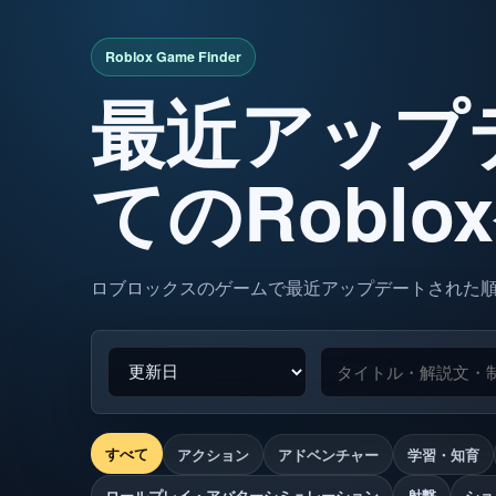
最近アップ
てのRobl
ロブロックスのゲームで最近アップデートされた
すべて
アクション
アドベンチャー
学習・知育
ロールプレイ・アバターシミュレーション
射撃
ショ