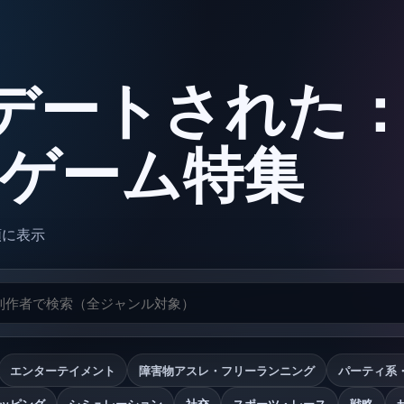
デートされた
oxゲーム特集
順に表示
エンターテイメント
障害物アスレ・フリーランニング
パーティ系
ッピング
シミュレーション
社交
スポーツ・レース
戦略