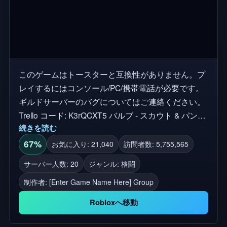
このゲームはトースターと互換性がありません。プ
レイするにはコンソール/PC/携帯電話が必要です。
ギルドサーバーのバグについてはご連絡ください。
Trello コード: K3rQCXT5 バルブ - スカウト & パン
続きを読む
(Team Fortress 2)、 ヘキサゴン開発 - 徴兵 & ビジネ
スマン (タワーブリッツ)、 コンピューター スタジオ
67%
お気に入り: 21,040
訪問者数: 5,755,565
から画像を選択 - パラディン & スピードスター (ワ
サーバー人数: 20
ジャンル: 格闘
ールド タワー ディフェンス)、 「ベタースタンド覚
制作者:
[Enter Game Name Here] Group
醒」とも呼ばれる
Robloxへ移動