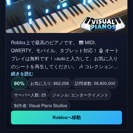
Roblox上で最高のピアノです。 🎹 MIDI、
QWERTY、モバイル、タブレット対応！ 🤖 オート
プレイは無料です！>autoと入力して、お気に入り
のシートを再生してください。 🎶 コレクションか
続きを読む
ら4つのサウンドフォントをミックスしてマッチさ
せましょう。 🎨 ピアノの色をカスタマイズし、特
90%
お気に入り: 862,058
訪問者数: 58,800,000
殊効果を試して、限定のペットを購入しましょう！
サーバー人数: 25
ジャンル: エンターテイメント
Robuxの取引は、受け取るまで1週間程度かかるこ
制作者:
Visual Piano Studios
とがあります。
Robloxへ移動