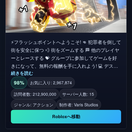
⚡フラッシュポイントへようこそ! 👊 犯罪者を倒して
街を安全に保つ 💨 街をズームする 🏁 他のプレイヤ
ーとレースする 💝 グループに参加してゲームを好
きになって、無料の報酬を手に入れよう! 💻 デスク
続きを読む
トップ、モバイル、タブレット、コンソールで利用
可能!
98%
お気に入り: 2,967,874
訪問者数: 212,900,000
サーバー人数: 15
ジャンル: アクション
制作者:
Varis Studios
Robloxへ移動