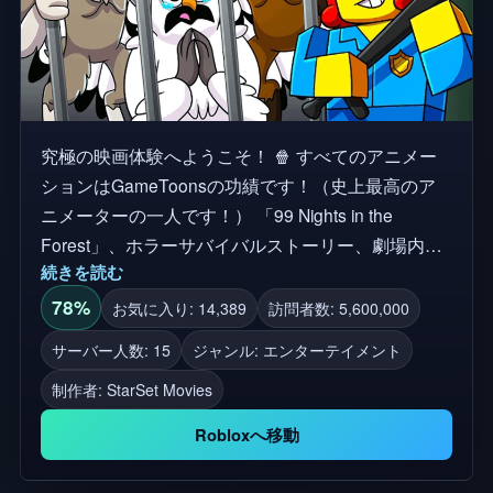
究極の映画体験へようこそ！ 🍿 すべてのアニメー
ションはGameToonsの功績です！（史上最高のア
ニメーターの一人です！） 「99 Nights in the
Forest」、ホラーサバイバルストーリー、劇場内の
続きを読む
アニメーション冒険などを題材にしたバイラルスタ
イルのエピソードを見よう。 座って、以下を含むア
78%
お気に入り: 14,389
訪問者数: 5,600,000
ニメーション映画エピソードのコレクションを楽し
サーバー人数: 15
ジャンル: エンターテイメント
んでください： 🌲 森のスタイルのストーリーで99
制作者:
StarSet Movies
夜 🦌 シカとフクロウの戦い 🚨 刑務所でのストーリ
ーエピソード 💀 邪悪なトレーダーの謎 これは、単
Robloxへ移動
に映画を見るだけではありません。 🎥 巨大なスク
リーンでフルアニメーションエピソードを観る 📺