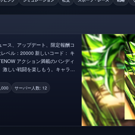
ュース、アップデート、限定報酬コ
載のバンディ
、激しい戦闘を楽しもう。キャラク
てさらに強い敵と戦おう。 💻
,000
サーバー人数: 12
ダウンすることがあります。これ