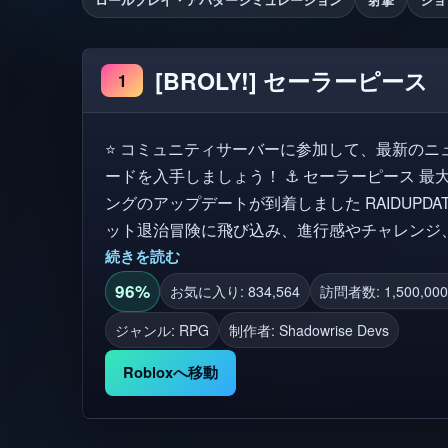
[BROLY!] セーラーピース
1
⭐ コミュニティサーバーに参加して、最新のニ
ードを入手しましょう！ ⚓ セーラーピース 最大レベル：20000 新しいコード： キ
ングのアップデートが到着しました RAIDUPDATENOW アクション満
ット退治冒険に飛び込み、進行感やチャレンジ
ターを鍛えて、より強くなり、最大レベルに向かっ
続きを読む
PCサポート 📱 モバイルサポート 🎮コンソールサポート 🔧 サーバーは、アップデ
96%
お気に入り: 834,564
訪問者数: 1,500,000
ート、改善、またはバグ修正のためにシャット
ジャンル: RPG
制作者:
Shadowrise Devs
は、最高のゲーム体験を保証するためです。
Robloxへ移動