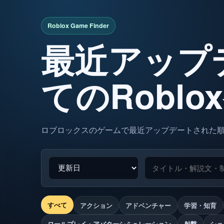
最近アップ
てのRobl
ロブロックスのゲームで最近アップデートされた
すべて
アクション
アドベンチャー
学習・知育
ロールプレイ・アバターシミュレーション
射撃
ショ