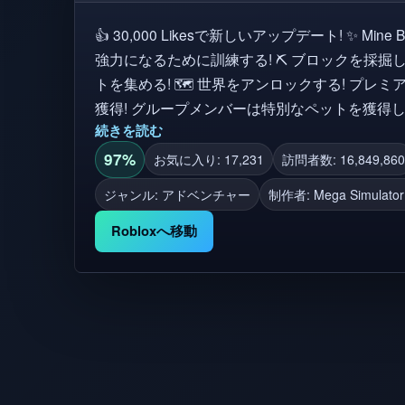
👍 30,000 Likesで新しいアップデート! ✨ Mine Blocks Simulatorへようこそ! 💪 より
強力になるために訓練する! ⛏️ ブロックを採掘して勝
トを集める! 🗺️ 世界をアンロックする! プレミアムプレイヤーが1.5倍のブーストを
獲得! グループメンバーは特別なペットを獲得します! 🔔 ゲームのアッ
続きを読む
フォロー! 👍 新しい世界のためのゲームのように
ット!
97%
お気に入り: 17,231
訪問者数: 16,849,860
ジャンル: アドベンチャー
制作者:
Mega Simulato
Robloxへ移動