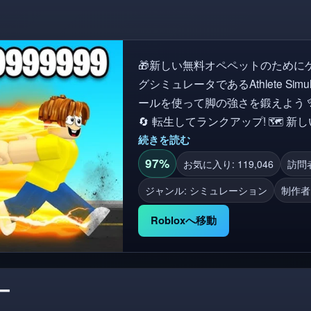
🎁新しい無料オペペットのためにゲームに「いいね」!
グシミュレータであるAthlete Simulatorへようこそ
ールを使って脚の強さを鍛えよう 🎌
🔄 転生してランクアップ! 🗺️ 新しい
レイヤーは+10%の強さブースト
続きを読む
しよう! 🔥 私たちのグループに参加し、ゲームを好きになって無料のペットをゲッ
97%
お気に入り: 119,046
訪問者
トしよう! https://www.roblox.com/gro
ジャンル: シミュレーション
制作者
ましたか?無料のVIPサーバーを使用してください❤️
いいね👍、お気に入り⭐、フォロー
Robloxへ移動
ー