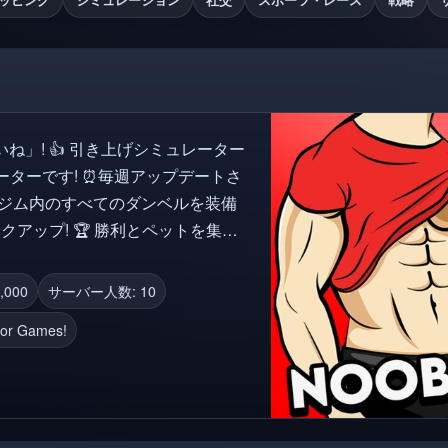
シミュレーター
ーターです! ⏰毎週アップデートさ
ンクアップ! 🏆 勝利とペットを集め
ゲットしよう! 失敗しまし
,000
サーバー人数: 10
tor Games!
ださい!