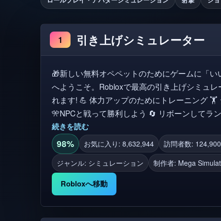
引き上げシミュレーター
1
🎁新しい無料オペペットのためにゲームに「いいね」! 👍 引き上げ
へようこそ。Robloxで最高の引き上げシミュレ
れます! 💪 体力アップのためにトレーニング 🏋️ ジム内のすべてのダンベルを装備
🎌NPCと戦って勝利しよう 🔄 リボーンしてラ
る! プレミアムプレイヤーは+10%の強さブーストを獲得します! グループメンバー
続きを読む
は無料のOPペットをゲット! 友達を招待してブーストを
98%
お気に入り: 8,632,944
訪問者数: 124,900
たか?無料のVIPサーバーを使用してください❤️ このゲームを楽しんだなら、いい
ジャンル: シミュレーション
制作者:
Mega Simula
ね👍、お気に入り⭐、フォロー🔔を忘れないでく
Robloxへ移動