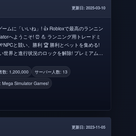
更新日: 2025-03-10
 👍 Robloxで最高のランニン
! ⏰ 💪 ランニング用トレードミ
NPCと競い、勝利 🏆 勝利とペットを集める!
世界と進行状況のロックを解除! プレミアムプ
を獲得します! 友達を招待してブーストをゲット
数: 1,200,000
サーバー人数: 13
ups/14321700/Mega-Simulator-Games 失敗し
:
Mega Simulator Games!
 このゲームを楽しんだなら、
🔔を忘れないでください!
更新日: 2023-11-05