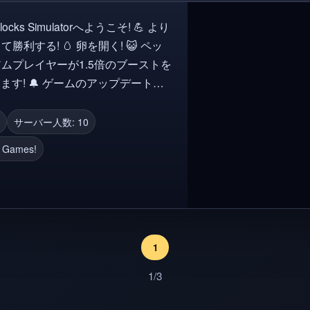
利する! 🥚 卵を開く! 😺 ペッ
プデートを
! 👥 友達を招待してブーストをゲ
サーバー人数: 10
r Games!
1
1/3