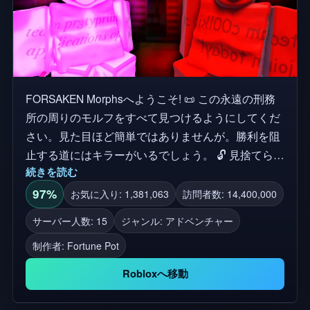
FORSAKEN Morphsへようこそ! 📜 この永遠の刑務
所の周りのモルフをすべて見つけるようにしてくだ
さい。見た目ほど簡単ではありませんが。勝利を阻
止する道にはキラーがいるでしょう。 🔓 見捨てられ
続きを読む
たプレイヤーから40種類以上のモルフをアンロック
🔴 1x1x1x1、Guest 666、Sonic.EXEなどのキラーを
97%
お気に入り: 1,381,063
訪問者数: 14,400,000
脱出する タグ: Forsaken, Gubby, Forsaken Roleplay,
サーバー人数: 15
ジャンル: アドベンチャー
Morphs, Find The Morph クレジット: このゲーム
制作者:
Fortune Pot
は、FANMADE & ALL CREDITS to the Forsaken Dev
Teamです。問題がある場合は、まず私達に連絡し
Robloxへ移動
てください!