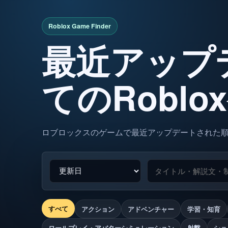
最近アップ
てのRobl
ロブロックスのゲームで最近アップデートされた
すべて
アクション
アドベンチャー
学習・知育
ロールプレイ・アバターシミュレーション
射撃
ショ