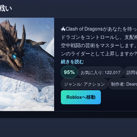
戦い
🐲Clash of Dragonsがあなた
ドラゴンをコントロールし、支配
空中戦闘の芸術をマスターします
ンのライダーとして上昇しますか? 💰 RobloxプレミアムプレイヤーはAFKゾーン
報酬を+50%ブーストします このゲームは現在プレアルファ段階にあることに注意
続きを読む
してください。バグや不具合を期
95%
お気に入り: 122,017
訪問者数
ースしながら忍耐してください! ✨ 主な機能 🔥 ドラゴンを選んで、栄光のために
ジャンル: アクション
制作者:
Deard
戦おう ⚔️ スピードのあるPvP戦
👥 チームアップしたり、友達と衝
Robloxへ移動
ダーであることを証明しよう! 
デートと報酬を手に入れよう! タグ: Clash of Dragons, ドラゴンズ, クリーチャー,
カイジュ, PvP, 戦闘, ファンタジー
サバイバル, チームワーク, アクシ