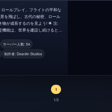
ス、ロールプレイ、フライトの平和な
成長するのを見よう! 🌟 注:
定機能は、世界を建設し続けると予
] 🕊️ 古くて
さい 🐣ドラゴンとしてプレイ
サーバー人数: 54
🌍 秘密と訪れるべき場所でいっぱ
制作者:
Deardin Studios
ルプレイして新しいストーリーや旅を形
オープンワールド, 成長, 孵化, 鳥
1
1/3