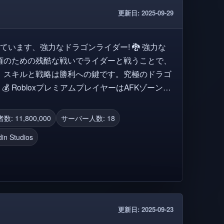
更新日: 2025-09-29
を待っています、強力なドラゴンライダー! 🐉 強力な
権のための残酷な戦いでライダーと戦うことで、
。スキルと戦略は勝利への鍵です。究極のドラゴ
で
待し、時間とともにより多くのコンテンツをリリ
: 11,800,000
サーバー人数: 18
in Studios
闘をマスターする 🌌 スキルと精度で空を支配する
突したり 🏆 この領域で最も猛烈なドラゴンライ
お気に入りを追加してフォローして、限定アップ
, タイタン, モンスター, モンスター, 戦略, バトル,
ョン
更新日: 2025-09-23