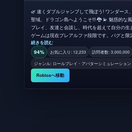
🌿 速くダブルジャンプして飛ぼう! ワンダー
聖域、ドラゴン島へようこそ!!! 🐉 💫 魅惑的な風景を飛ばし、古代の秘密、ロール
プレイ、友達と会談し、時代を超えて自分の生き物が
ゲームは現在プレアルファ段階です。バグと限
続きを読む
想されます - あなたの忍耐とフィードバックに感謝します! ✨ [ 主な機能 
新しい友達とリラックスした探検をお楽しみくだ
94%
お気に入り: 12,233
訪問者数: 3,000,000
し、ユニークなライフステージを経て成長する 
ジャンル: ロールプレイ・アバターシミュレーション
いの広大な世界を発見する 🧙‍♀️ 友達とロー
作ろう タグ: ドラゴンズアイランド, ドラゴン, ドラゴンズ, クリエイター, RP, ロー
Robloxへ移動
ルプレイ, 探検, ファンタジー, アドベンチャー, 