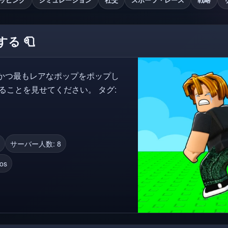
る 🧻
大かつ最もレアなポップをポップし
とを見せてください。 タグ:
サーバー人数: 8
ios