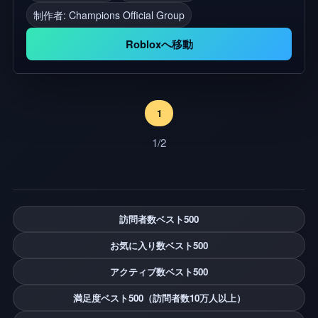
制作者:
Champions Official Group
なチャンピオンコンポーションでチームを作ろう 🌠
儀式サークルで強力なチャンピオンを召喚して手伝
Robloxへ移動
いましょう 🗡️ ハントとアドベンチャーから階層化
されたギアを入手して、チャンピオンを装備してパ
ワーアップ 📈 チャンピオンをレベルアップし、ユ
ニークなスキルセットを向上させましょう ⚔️PvPア
1
リーナで他のプレイヤーのチームに挑戦 次のロード
1/2
マップ: ☠️ もっとボスを狩る 🏯 ギルドとコラボ戦争
🏆 リアルタイムPvPとランキングの梯子
訪問者数ベスト500
お気に入り数ベスト500
アクティブ数ベスト500
満足度ベスト500（訪問者数10万人以上）