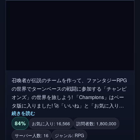
召喚者が伝説のチームを作って、ファンタジーRPG
の世界でターンベースの戦闘に参加する「チャンピ
オンズ」の世界を旅しよう! 「Champions」はベー
タ版に入りました! 🚀「いいね」と「お気に入り」
続きを読む
を残して応援してください。 注:ベータ期間中の進
行状況は、ゲームがリリースされると保持されま
84%
お気に入り: 16,566
訪問者数: 1,800,000
す。 プレイ方法: 🌎 ステージを探索し、ターン制の
サーバー人数: 16
ジャンル: RPG
チームデュアルで敵と強力なボスを倒す ⚜️ユニーク