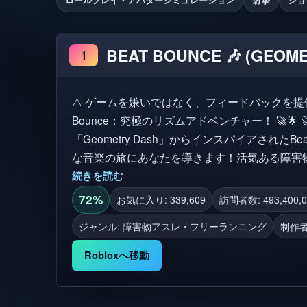
BEAT BOUNCE 🎶 (GEOM
1
⚠️ ゲームを嫌いではなく、フィードバックを提供してくださ
Bounce：究極のリズムアドベンチャー！ 🚀🌟 🚀 クラシックなリズムゲーム
「Geometry Dash」からインスパイアされたBe
な音楽の旅にあなたを導きます！活気ある障害
タイミングさせて魅惑的な曲を奏でましょう。 🎵✨ 🎮 操作: 🖱️ クリック
続きを読む
ップしてジャンプする 🔄 Rで即時リスポーン 🔥 特徴： 🌈 カラフルで滑らかなゲ
72%
お気に入り: 339,609
訪問者数: 493,400,0
ームプレイ 🎨 無限の創造性のための高度なレベルエディター 
ジャンル: 障害物アスレ・フリーランニング
制作者
ーラーでコミュニティの作品を見つけよう 💫 クールな視覚効果とゲームメカニズ
ム ⚡ 高いパフォーマンスで素晴らしい体験ができます 📱 対応プラットフォーム：
Robloxへ移動
PC、モバイル、コンソール 🎼 音楽クレジット：これらの素晴らしい曲を作った才
能あるアーティストたちに、音楽のクレジットはすべてあり
ーなコミュニティに参加して、自分の考えを共