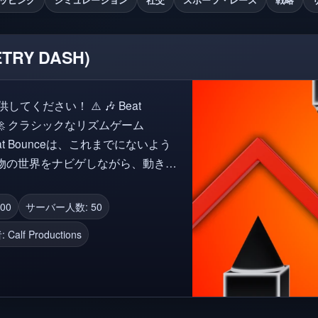
ETRY DASH)
い！ ⚠️ 🎶 Beat
at Bounceは、これまでにないよう
物の世界をナビゲしながら、動きを
またはタ
00
サーバー人数: 50
 レベルエクスプロ
:
Calf Productions
ます。 💡 フレンドリ
有し、バグを報告してください！グ