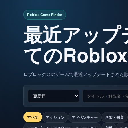
最近アップ
てのRobl
ロブロックスのゲームで最近アップデートされた
すべて
アクション
アドベンチャー
学習・知育
ロールプレイ・アバターシミュレーション
射撃
ショ