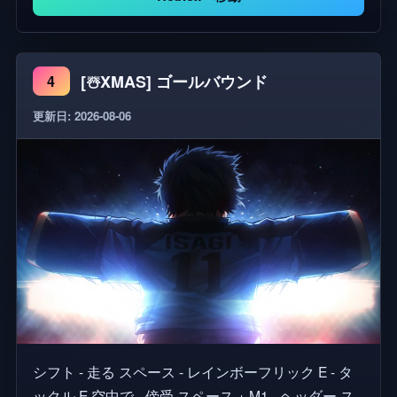
としてのあなたの場所を主張してください。 友達と
チームを組むか、激しいライバルと対決する - あな
たはトップに上昇し、ブルーロックで最高であるこ
とを証明しますか?
[☃️XMAS] ゴールバウンド
4
更新日: 2026-08-06
シフト - 走る スペース - レインボーフリック E - タ
ックル E 空中で - 傍受 スペース + M1 - ヘッダー ス