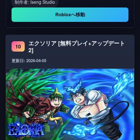
制作者:
Iseng Studio
リエイターです( KamguyzaとMarkahfiは貢献者です)
- Hasweli(Martabak Asinのオーナー、Unknown
Robloxへ移動
Meme Animationの作成者) すべてのアニメーション
の合計：90 V6.9を更新する 2+ アニメーション - 現
在、録音されています - 愚かな死に方 *注:ゲームパ
エクソリア [無料プレイ+アップデート
スを以前に購入した場合は、再度購入する必要はあ
10
2]
りません 音楽がないアニメーションのリスト: - ピー
更新日: 2026-04-05
クなら踊りましょう! - アット デッドプールダンス -
オフスクリプトの笑顔 チョコレートのイチゴのミー
ム - モモイブルーアーカイブ 聴いているよ ネズミの
ダンス アバターを評価する - ソダポップ - 逃げたい
タグ: 未知のメムアニメーション, UMA, メムアニメ
ーション, アニメーションメム