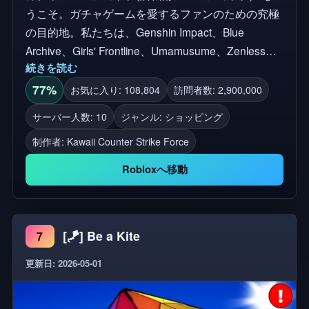
うこそ。ガチャゲームを愛するファンのための究極
の目的地。私たちは、Genshin Impact、Blue
Archive、Girls' Frontline、Umamusume、Zenless
続きを読む
Zone Zero、Wuthering Waves、Limbus Companyな
どのゲームからインスパイアされたユニークな衣装
77%
お気に入り: 108,804
訪問者数: 2,900,000
を作成しています。 すべてのパーツは、ファンのた
サーバー人数: 10
ジャンル: ショッピング
めにファンによって本物の情熱で作られています。
制作者:
Kawaii Counter Strike Force
また、軍のテーマのアニメギアからアーマードコア
からインスパイアされたメカガールまで、オリジナ
Robloxへ移動
ルのコミュニティデザインもあります。 私たちの目
標は、服のマーケットで本当に違うものを提供する
ことです。愛を持って作られたデザインと、私たち
[🪁] Be a Kite
7
全員をつなぐゲームへの深い感謝です。 このプロジ
ェクトは、Blackout Site、UGC、服のデザイナーへ
更新日: 2026-05-01
のクレジットを完了して管理しています。 仕事のほ
とんどは衣装デザイナーチームによって行われま