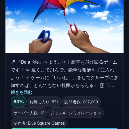
す。コミュニティサーバーに参加して1つになるこ
とができます! バグとコミュニティの楽しみのため
に! サーバーに参加しよう!
🪁 『Be a Kite』へようこそ！高空を飛び回るゲーム
です！ 🪽 遠くまで飛んで、豪華な報酬を手に入れ
よう！ ✅ ゲームに「いいね！」をしてグループに参
加すれば、とんでもない報酬がもらえる！ 🏆 ラン
続きを読む
キングを駆け上がり、最強の凧になろう！ 👉 グル
ープに参加しよう！
83%
お気に入り: 571
訪問者数: 237,200
https://www.roblox.com/communities/455801469/Blue-
サーバー人数: 13
ジャンル: シミュレーション
Square-Games#!/
制作者:
Blue Square Games