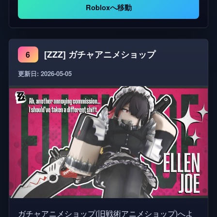
にドライブしたりしましょう。 🎨 広範な車両のカ
Robloxへ移動
スタマイズ、チューニング、ロールプレイ機能 💰
コード：EXCUSE 🚨 [最新アップデート] - 🚨 新しい
ワーク用ダイノ - 🚗 新しいWOMANSORY GLS - 🔥 2
[ZZZ] ガチャアニメショップ
6
つの新しいパニーニ - 🚀 新しい車7台 - 💎 改装され
たガレージ - ☀️ 新しい照明アプリ - 💪 新しい音楽ア
更新日: 2026-05-05
プリの機能 ⚠️ バグを見つけた場合、またはフィー
ドバックがある場合は、以下のSNSリンクを通じて
ご連絡ください！ -- タグ：チューニング、ドリフ
ト、バージニア、シティ、トレーラー、車、トラッ
ク、セミトラック、ロールプレイ、カスタマイズ、
リニューアル、警察対犯罪者
ガチャアニメショップ(旧戦術アニメショップ)へよ