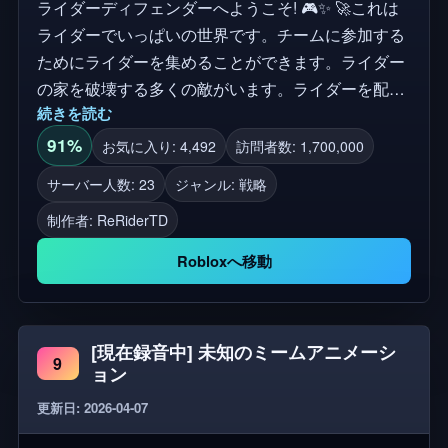
ライダーディフェンダーへようこそ! 🎮✨ 🚀これは
ライダーでいっぱいの世界です。チームに参加する
ためにライダーを集めることができます。ライダー
の家を破壊する多くの敵がいます。ライダーを配置
続きを読む
して究極のチームを構築し、無情な敵の波から防御
するのはあなた次第です! 🔥 ライダーを召喚してア
91%
お気に入り: 4,492
訪問者数: 1,700,000
ップグレードしよう! ✨ 力強くユニークなライダー
サーバー人数: 23
ジャンル: 戦略
ヒーローを集めて、戦うのを手伝おう! ⚔️ ライダー
制作者:
ReRiderTD
のチームを率いて、敵の波、タワーディフェンスス
タイルから防御しよう! 💪 ユニットをレベルアップ
Robloxへ移動
して、素晴らしい能力のロックを解除し、あなただ
けのユニークなチームを作ろう! 📱💻 **すべてのデ
バイス**でプレイして、友達と一緒に自分の領土を
[現在録音中] 未知のミームアニメーシ
守ろう! 🎁 無料VIPサーバーを含む特別なコードと報
9
ョン
酬のために、コミュニティに「いいね」して参加し
更新日: 2026-04-07
てください! ReRiderTd開発チームによって❤️を使っ
て作成されました 開発者: オーナー: @Minamo124