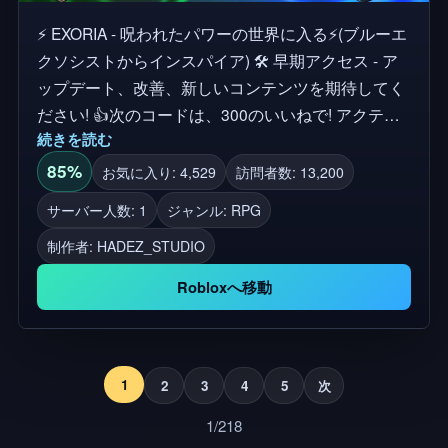
⚡ EXORIA - 呪われたパワーの世界に入る⚡(ブルーエ
クソシストからインスパイア) 🛠 早期アクセス - ア
ップデート、改善、新しいコンテンツを期待してく
ださい! 👍次のコードは、300のいいねで! アクティ
続きを読む
ブなコード:FREETOPLAY、UPATE2、 呪われたゾー
ン、悪魔、精霊、そして隠された秘密でいっぱいの
85%
お気に入り: 4,529
訪問者数: 13,200
暗いアニメの世界を探検しよう。 単にプレイしてレ
サーバー人数: 1
ジャンル: RPG
ベルアップ-戦い、探検、クエスト、またはボスを狩
制作者:
HADEZ_STUDIO
る。好きなようにプレイしてください。 ⚔️ スピード
で華やかな戦闘 👹 ユニークなメカニックを持つボ
Robloxへ移動
スのダンジョン 🌑 純度ベースの進行状況(スキルと
クエストのロックを解除) 🌲 一部のエリアはあなた
に反応します - 高純度が敵を誘致する可能性があり
ます 🎯 クエスト、レアドロップ、秘密、進化する
1
2
3
4
5
次
能力 😇 世界をきれいにする 😈 暗黒の力を包み込も
1/218
う 🎮 PC · モバイル · コンソール 👉 今日、エクソリ