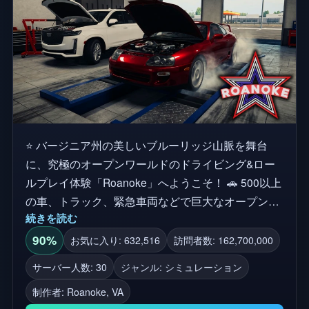
⭐ バージニア州の美しいブルーリッジ山脈を舞台
に、究極のオープンワールドのドライビング&ロー
ルプレイ体験「Roanoke」へようこそ！ 🚗 500以上
の車、トラック、緊急車両などで巨大なオープンワ
続きを読む
ールドを探索する 🏠 家を所有し、最大5台の車両と
トレーラーをスポーンする 🚛 貨物を運んだり、郵
90%
お気に入り: 632,516
訪問者数: 162,700,000
便を届けたり、火災と戦ったり、ATMを強盗した
サーバー人数: 30
ジャンル: シミュレーション
り、街をパトロールしたりする 🏁 友達とレースを
制作者:
Roanoke, VA
したり、カーミーティングに参加したり、ただ一緒