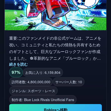
重要:このファンメイドの非公式ゲームは、アニメを
祝い、コミュニティと私たちの情熱を共有するため
のギフトとして、巨大なブルーロックファンが作成
しました。 ⚽革新的なアニメ「ブルーロック」から
続きを読む
インスパイアされた、ブルーロック:ライバルズの高
利回りの世界に入りましょう!エゴとスキルが輝く
97%
お気に入り: 6,159,804
5v5サッカーの試合で競い合いましょう。 🔥ショー
訪問者数: 4,800,000,000
サーバー人数: 10
からインスパイアされたユニークな能力を備えたキ
ジャンル: スポーツ・レース
ャラクタークラスを選択し、スキルでピッチを支配
してください。内なるエゴを目覚めさせ、止められ
制作者:
Blue Lock Rivals Unofficial Fans
ないパワーと精度を発揮して、究極のストライカー
Robloxへ移動