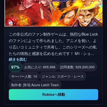
この非公式のファン制作ゲームは、熱烈なBlue Lock
のファンによって作られました。アニメを祝い、よ
り広いコミュニティで共有し、このシリーズへの私
たちの情熱と感謝を広めるためです！ M1 - ショッ
続きを読む
ト 1,2,3,4,5 - スキル Q - タックル、左右にダッシュ
し、ゴールキーパーとしてダイビングする R - ホイ
97%
お気に入り: 605,996
訪問者数: 529,200,000
ッスル E - ドリブル（ボール持ち） ブルーロック、
サーバー人数: 10
ジャンル: スポーツ・レース
サッカー、フットボール、スポーツ
制作者:
[B:S] Azure Latch Team
Robloxへ移動