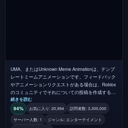
スクリプト: @Giggogssn @xlookx_x VFXアーティ
スト: @L0BADEV アニメーター: @along60606 モデ
ル/ビルダー: @DBLOOD_BLUE @qse19307 UIゲー
ム: @LIONGAMER_ONYT
UMA、またはUnknown Meme Animationは、テンプ
レートミームアニメーションです。フィードバック
やアニメーションリクエストがある場合は、Roblox
のコミュニティでそれについての投稿を作成する
続きを読む
か、またはサーバーに参加できます。 未知のメムア
ニメーションのコピーを見た場合、私はゲームや何
94%
お気に入り: 20,994
訪問者数: 3,300,000
かを販売していません。それらを報告してくださ
サーバー人数: 1
ジャンル: エンターテイメント
い。私は未知のメムアニメーションのオリジナルク