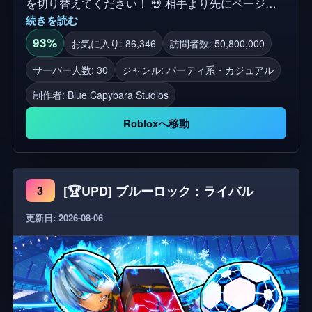
を切り替えてください！ 💀 相手より先にページを
続きを読む
埋めてしまうか、負けます！ 番号を見つけ、ページ
にマークするのも早くしましょう！！ ✨ゲームに
93%
お気に入り: 86,346
訪問者数: 50,800,000
「いいね」と「お気に入り」を押してサポートして
サーバー人数: 30
ジャンル: パーティ系・カジュアル
ください！
制作者:
Blue Capybara Studios
Robloxへ移動
[🏆UPD] ブルーロック：ライバル
3
更新日: 2026-08-06