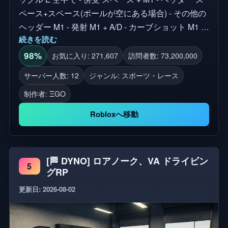
ペース+スペース(ボールが空にある場合) - その他の
ヘッダー M1 - 発射 M1 + A/D - カーブショット M1 +
続きを読む
M2 - ショットファント M1 + M2 タイム - パリー M1
タイム - バレーボールショット(ボールは空にある必
98%
お気に入り: 271,607
訪問者数: 73,200,000
要がある) Q - ドリブル T-フロー G - 目覚める ⚽
サーバー人数: 12
ジャンル: スポーツ・レース
Goalboundは、アニメのBlue Lockからインスパイア
制作者:
ΞGO
されたRobloxのサッカーゲームです。プレイヤーは
強烈な6v6チームベースの試合で最高のストライカ
Robloxへ移動
ーであることを証明するために競争します。華やか
なスキル、エゴ主導のゲームプレイ、そしてあなた
の能力を磨くためのトレーニングエリアで、速いペ
[🏁 DYNO] ロアノーク、VA ドライビン
ースでアニメ風の経験でBlue Lockの競争力のある高
5
グRP
いステークスピリットの精神を捉えます。
更新日: 2026-08-02